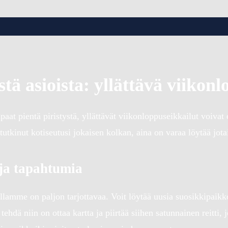
stä asioista: yllättävä viikon
at pientä piristystä, yllättävät viikonloppuseikkailut voivat oll
tkinut kotiseutusi jokaisen kolkan, aina on varaa löytää jotai
 ja tapahtumia
amme on paljon tarjottavaa. Voit löytää uusia suosikkipaikkoja
tehdä niin on ottaa kartta ja piirtää siihen satunnainen reitti,