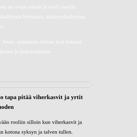
ntä on avata silmät ja mieli uusille
allisista herkuista, kulttuurikohteista,
en.
. Joten, seuraavan kerran kun kaipaat
aikoista ja kokemuksista.
 tapa pitää viherkasvit ja yrtit
uoden
ään rooliin silloin kun viherkasvit ja
än kotona syksyn ja talven tullen.