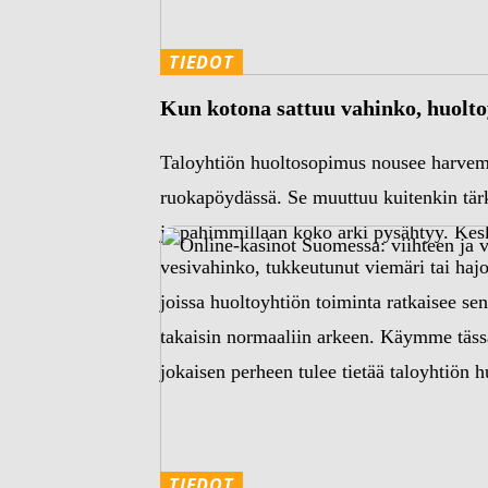
TIEDOT
Kun kotona sattuu vahinko, huolto
Taloyhtiön huoltosopimus nousee harve
ruokapöydässä. Se muuttuu kuitenkin tärke
ja pahimmillaan koko arki pysähtyy. Kesk
vesivahinko, tukkeutunut viemäri tai hajon
joissa huoltoyhtiön toiminta ratkaisee se
takaisin normaaliin arkeen. Käymme tässä
jokaisen perheen tulee tietää taloyhtiön
TIEDOT