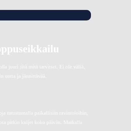
loppuseikkailu
a juuri sitä mitä tarvitset. Ei ole väliä,
n uutta ja jännittävää.
 tutustumalla paikallisiin ravintoloihin,
 jota pitkin kuljet koko päivän. Matkalla