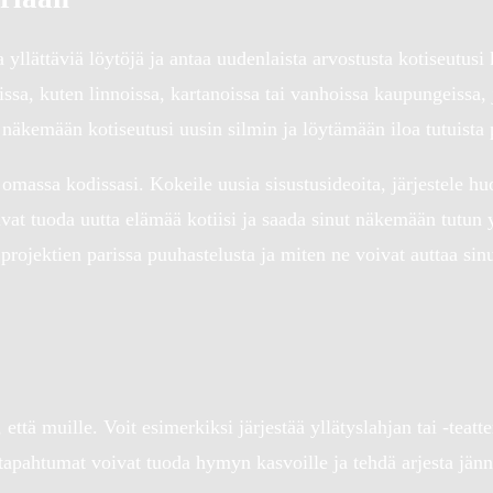
 yllättäviä löytöjä ja antaa uudenlaista arvostusta kotiseutusi
teissa, kuten linnoissa, kartanoissa tai vanhoissa kaupungeissa,
 näkemään kotiseutusi uusin silmin ja löytämään iloa tutuista 
a omassa kodissasi. Kokeile uusia sisustusideoita, järjestele hu
at tuoda uutta elämää kotiisi ja saada sinut näkemään tutun y
n projektien parissa puuhastelusta ja miten ne voivat auttaa si
 että muille. Voit esimerkiksi järjestää yllätyslahjan tai -teatter
ja tapahtumat voivat tuoda hymyn kasvoille ja tehdä arjesta j