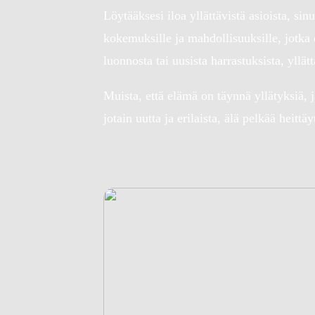
Löytääksesi iloa yllättävistä asioista, sin
kokemuksille ja mahdollisuuksille, jotka o
luonnosta tai uusista harrastuksista, yllät
Muista, että elämä on täynnä yllätyksiä, 
jotain uutta ja erilaista, älä pelkää heit