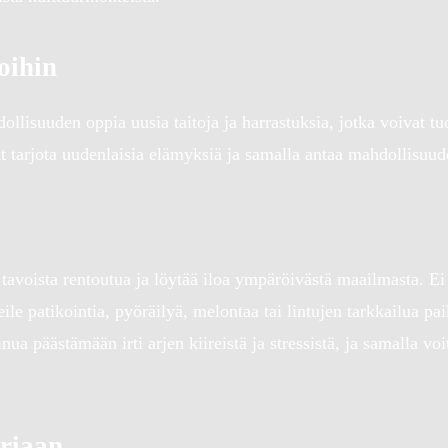
joihin
hdollisuuden oppia uusia taitoja ja harrastuksia, jotka voivat 
vat tarjota uudenlaisia elämyksiä ja samalla antaa mahdollisuud
avoista rentoutua ja löytää iloa ympäröivästä maailmasta. Ei 
le patikointia, pyöräilyä, melontaa tai lintujen tarkkailua pai
ua päästämään irti arjen kiireistä ja stressistä, ja samalla vo
oriaan