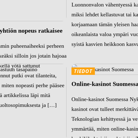
Luonnonvalon vähentyessä kas
miksi lehdet kellastuvat tai 
korjaamaan tämän yleisen haas
yhtiön nopeus ratkaisee
oikeanlaista valoa ympäri vu
syistä kasvien heikkoon kasv
mmin puheenaiheeksi perheen
äksi silloin jos jotain hajoaa
ellä yötä sattunut
TIEDOT
nut putki ovat tilanteita,
Online-kasinot Suomess
n miten nopeasti perhe pääsee
 artikkelissa läpi mitä
Online-kasinot Suomessa Nykyi
 huoltosopimuksesta ja […]
kasinot ovat tulleet merkittäv
Teknologian kehittyessä ja ve
ymmärtää, miten online-kasin