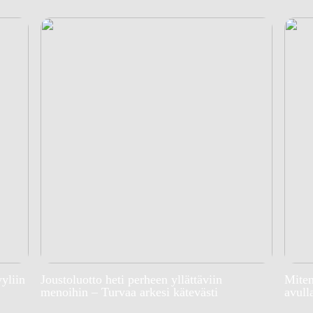
yyliin
Joustoluotto heti perheen yllättäviin
Miten
menoihin – Turvaa arkesi kätevästi
avull