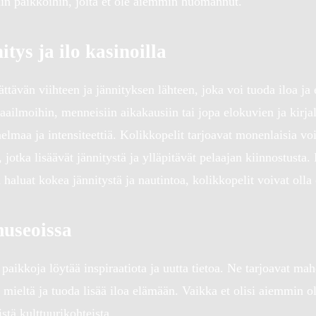
iin paikkoihin, joita et ole aiemmin huomannut.
tys ja ilo kasinoilla
ättävän viihteen ja jännityksen lähteen, joka voi tuoda iloa j
amaailmoihin, menneisiin aikakausiin tai jopa elokuvien ja kirj
aa ja intensiteettiä. Kolikkopelit tarjoavat monenlaisia voi
 jotka lisäävät jännitystä ja ylläpitävät pelaajan kiinnostusta
un haluat kokea jännitystä ja nautintoa, kolikkopelit voivat oll
museoissa
 paikkoja löytää inspiraatiota ja uutta tietoa. Ne tarjoavat ma
 mieltä ja tuoda lisää iloa elämään. Vaikka et olisi aiemmin oll
istä kulttuurikohteista.