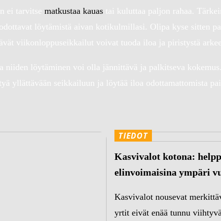
un ei tarvitse
matkustaa kauas
tai kuluttaa paljon rahaa. Tärkei
dottavat löytämistä aivan kotikulmillasi. Olipa kyse sitten paik
tävät viikonloppuseikkailut voivat tuoda iloa ja piristystä arke
ja niiden löytäminen voi olla jännittävä ja palkitseva kokemus
täytyä yllättävään seikkailuun ja löytää iloa odottamattomista p
TIEDOT
Kasvivalot kotona: helppo
elinvoimaisina ympäri v
Kasvivalot nousevat merkittäv
yrtit eivät enää tunnu viihtyv