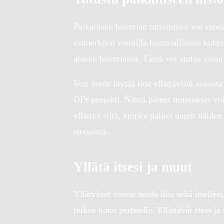
Paikallisen historian tutkiminen voi suoda
esimerkiksi vierailla historiallisissa koh
alueen historiassa. Tämä voi auttaa sinua
Voit myös löytää iloa yllättävistä asioist
DIY-projekti. Nämä pienet muutokset voiv
yllättyä siitä, kuinka paljon nautit näide
stressistä.
Yllätä itsesi ja muut
Yllätykset voivat tuoda iloa sekä itsellesi,
retken koko perheelle. Yllättävät eleet 