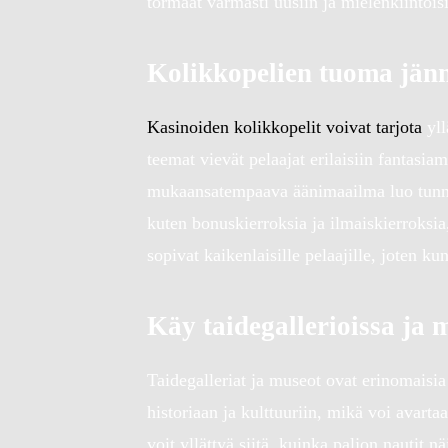
törmäät varmasti uusiin ja mielenkiintois
Kolikkopelien tuoma jänni
Kasinoiden kolikkopelit voivat tarjota
yll
teemat vievät pelaajat erilaisiin fantasi
mukaansatempaava äänimaailma luo tunnelm
kuten bonuskierroksia ja ilmaiskierroksia,
sopivat kaikenlaisille pelaajille, joten k
Käy taidegallerioissa ja 
Taidegalleriat ja museot ovat erinomaisia
historiaan ja kulttuuriin, mikä voi avartaa
voit yllättyä siitä, kuinka paljon nautit nä