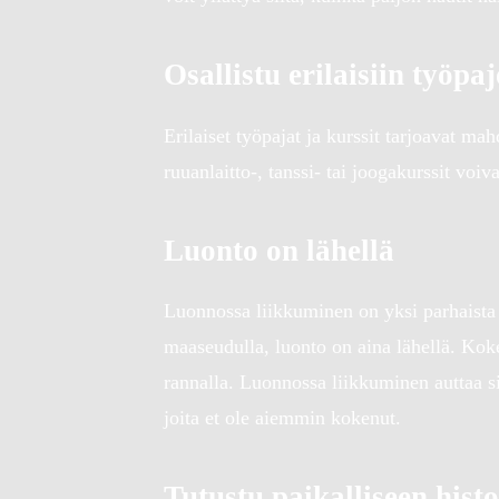
Osallistu erilaisiin työpa
Erilaiset työpajat ja kurssit tarjoavat ma
ruuanlaitto-, tanssi- tai joogakurssit voi
Luonto on lähellä
Luonnossa liikkuminen on yksi parhaista t
maaseudulla, luonto on aina lähellä. Kokei
rannalla. Luonnossa liikkuminen auttaa sin
joita et ole aiemmin kokenut.
Tutustu paikalliseen hist