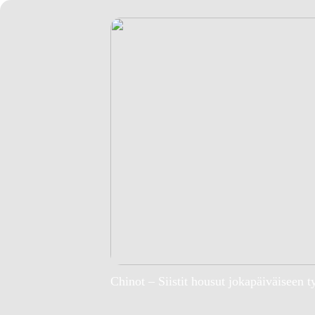
Chinot – Siistit housut jokapäiväiseen t