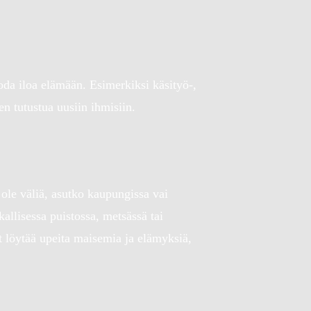
tuoda iloa elämään. Esimerkiksi käsityö-,
en tutustua uusiin ihmisiin.
ole väliä, asutko kaupungissa vai
kallisessa puistossa, metsässä tai
it löytää upeita maisemia ja elämyksiä,