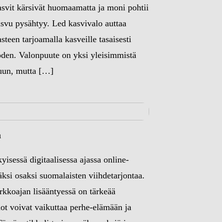
vit kärsivät huomaamatta ja moni pohtii
kasvu pysähtyy. Led kasvivalo auttaa
teen tarjoamalla kasveille tasaisesti
oden. Valonpuute on yksi yleisimmistä
uun, mutta […]
a
sessä digitaalisessa ajassa online-
äksi osaksi suomalaisten viihdetarjontaa.
rkkoajan lisääntyessä on tärkeää
ot voivat vaikuttaa perhe-elämään ja