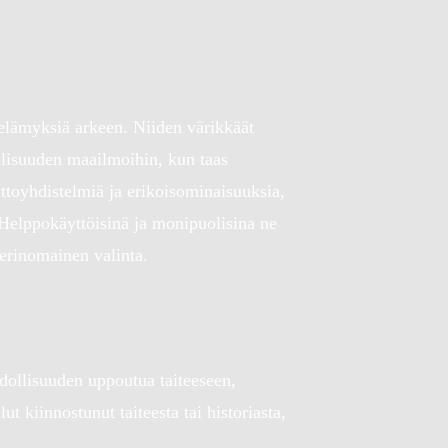
a elämyksiä arkeen. Niiden värikkäät
allisuuden maailmoihin, kun taas
ttoyhdistelmiä ja erikoisominaisuuksia,
. Helppokäyttöisinä ja monipuolisina ne
a erinomainen valinta.
hdollisuuden uppoutua taiteeseen,
ut kiinnostunut taiteesta tai historiasta,