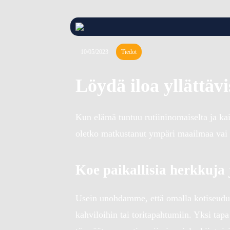
10/05/2023
Tiedot
Löydä iloa yllättävi
Kun elämä tuntuu rutiininomaiselta ja kaipa
oletko matkustanut ympäri maailmaa vai tu
Koe paikallisia herkkuja
Usein unohdamme, että omalla kotiseudull
kahviloihin tai toritapahtumiin. Yksi tapa 