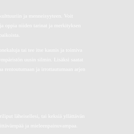
 kulttuuriin ja menneisyyteen. Voit
 ja oppia niiden tarinat ja merkityksen
paikoista.
onekaluja tai tee itse kaunis ja toimiva
mpäristön uusin silmin. Lisäksi saatat
nua rentoutumaan ja irrottautumaan arjen
iliput läheisellesi, tai keksiä yllättävän
ännittävämpää ja mieleenpainuvampaa.