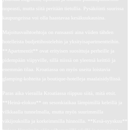
nopeasti, mutta siitä peritään tietullia. Pysäköinti suurissa
kaupungeissa voi olla haastavaa kesäkuukausina.
Majoitusvaihtoehtoja on runsaasti aina viiden tähden
hotelleista budjettihostelehin ja yksityisapartmentteihin.
**Apartmentit** ovat erityisen suosittuja perheille ja
pidempään viipyville, sillä niissä on yleensä keittiö ja
enemmän tilaa. Kroatiassa on myös useita loistavia
glamping-kohteita ja boutique-hotelleja maalaisidyllissä.
Paras aika vierailla Kroatiassa riippuu siitä, mitä etsit.
**Heinä-elokuu** on sesonkiaikaa lämpimillä keleillä ja
vilkkaalla tunnelmalla, mutta myös suurimmilla
väkijoukoilla ja korkeimmilla hinnoilla. **Kesä-syyskuu**