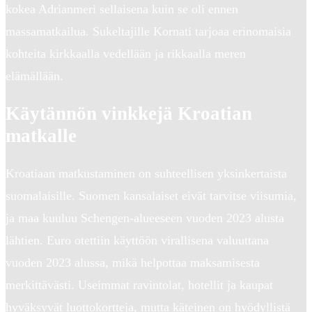
kokea Adrianmeri sellaisena kuin se oli ennen
massamatkailua. Sukeltajille Kornati tarjoaa erinomaisia
kohteita kirkkaalla vedellään ja rikkaalla meren
elämällään.
Käytännön vinkkejä Kroatian
matkalle
Kroatiaan matkustaminen on suhteellisen yksinkertaista
suomalaisille. Suomen kansalaiset eivät tarvitse viisumia,
ja maa kuuluu Schengen-alueeseen vuoden 2023 alusta
lähtien. Euro otettiin käyttöön virallisena valuuttana
vuoden 2023 alussa, mikä helpottaa maksamisesta
merkittävästi. Useimmat ravintolat, hotellit ja kaupat
hyväksyvät luottokortteja, mutta käteinen on hyödyllistä