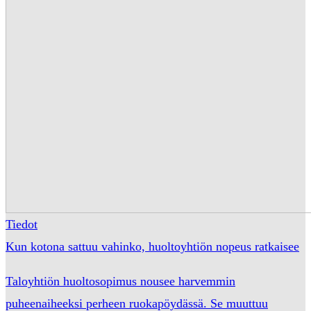
Tiedot
Kun kotona sattuu vahinko, huoltoyhtiön nopeus ratkaisee
Taloyhtiön huoltosopimus nousee harvemmin
puheenaiheeksi perheen ruokapöydässä. Se muuttuu