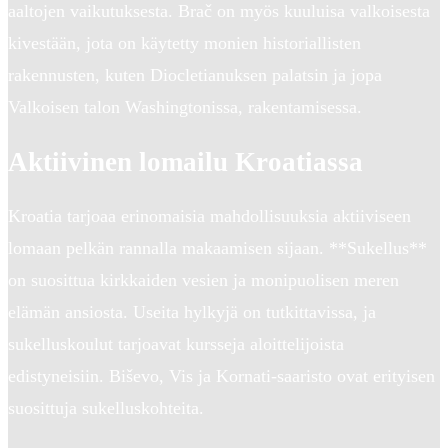
aaltojen vaikutuksesta. Brač on myös kuuluisa valkoisesta
kivestään, jota on käytetty monien historiallisten
rakennusten, kuten Diocletianuksen palatsin ja jopa
Valkoisen talon Washingtonissa, rakentamisessa.
Aktiivinen lomailu Kroatiassa
Kroatia tarjoaa erinomaisia mahdollisuuksia aktiiviseen
lomaan pelkän rannalla makaamisen sijaan. **Sukellus**
on suosittua kirkkaiden vesien ja monipuolisen meren
elämän ansiosta. Useita hylkyjä on tutkittavissa, ja
sukelluskoulut tarjoavat kursseja aloittelijoista
edistyneisiin. Biševo, Vis ja Kornati-saaristo ovat erityisen
suosittuja sukelluskohteita.