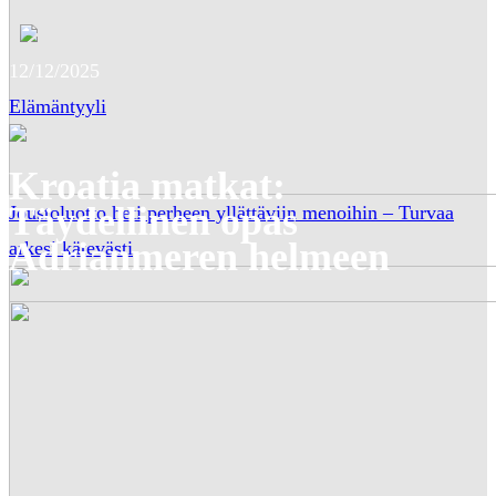
12/12/2025
Elämäntyyli
Kroatia matkat:
Täydellinen opas
Joustoluotto heti perheen yllättäviin menoihin – Turvaa
Adrianmeren helmeen
arkesi kätevästi