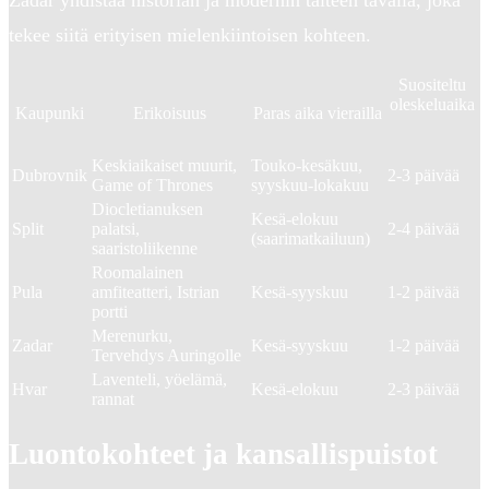
tekee siitä erityisen mielenkiintoisen kohteen.
Suositeltu
oleskeluaika
Kaupunki
Erikoisuus
Paras aika vierailla
Keskiaikaiset muurit,
Touko-kesäkuu,
Dubrovnik
2-3 päivää
Game of Thrones
syyskuu-lokakuu
Diocletianuksen
Kesä-elokuu
Split
palatsi,
2-4 päivää
(saarimatkailuun)
saaristoliikenne
Roomalainen
Pula
amfiteatteri, Istrian
Kesä-syyskuu
1-2 päivää
portti
Merenurku,
Zadar
Kesä-syyskuu
1-2 päivää
Tervehdys Auringolle
Laventeli, yöelämä,
Hvar
Kesä-elokuu
2-3 päivää
rannat
Luontokohteet ja kansallispuistot