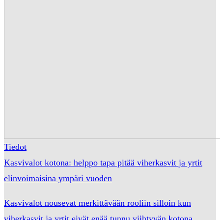
Tiedot
Kasvivalot kotona: helppo tapa pitää viherkasvit ja yrtit
elinvoimaisina ympäri vuoden
Kasvivalot nousevat merkittävään rooliin silloin kun
viherkasvit ja yrtit eivät enää tunnu viihtyvän kotona