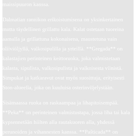
maissipuuron kanssa.
Dalmatian rannikon erikoistumisena on yksinkertainen
mutta täydellinen grillattu kala. Kalat ostetaan tuoreina
aamulla ja grillattuna kokonaisena, maustetuna vain
oliiviöljyllä, valkosipulilla ja yrteillä. **Gregada** on
kalastajien perinteinen keittoruoka, joka valmistetaan
kalasta, sipulista, valkosipulista ja valkoisesta viinistä.
Simpukat ja katkaravut ovat myös suosittuja, erityisesti
Ston-alueella, joka on kuuluisa osterinviljelystään.
Sisämaassa ruoka on raskaampaa ja lihapitoisempää.
**Peka** on perinteinen valmistustapa, jossa liha tai kala
kypsennetään hiilten alla rautakuoren alla, yhdessä
perunoiden ja vihannesten kanssa. **Pašticada** on