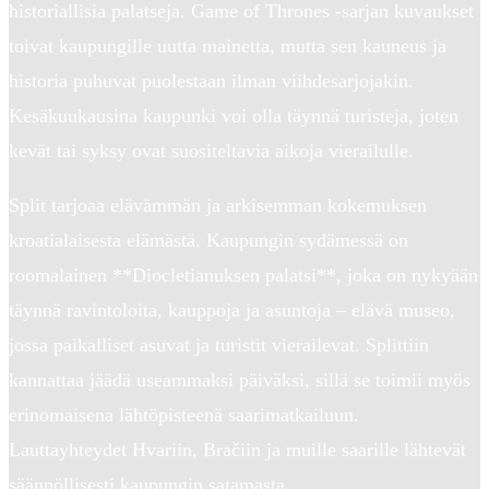
historiallisia palatseja. Game of Thrones -sarjan kuvaukset
toivat kaupungille uutta mainetta, mutta sen kauneus ja
historia puhuvat puolestaan ilman viihdesarjojakin.
Kesäkuukausina kaupunki voi olla täynnä turisteja, joten
kevät tai syksy ovat suositeltavia aikoja vierailulle.
Split tarjoaa elävämmän ja arkisemman kokemuksen
kroatialaisesta elämästä. Kaupungin sydämessä on
roomalainen **Diocletianuksen palatsi**, joka on nykyään
täynnä ravintoloita, kauppoja ja asuntoja – elävä museo,
jossa paikalliset asuvat ja turistit vierailevat. Splittiin
kannattaa jäädä useammaksi päiväksi, sillä se toimii myös
erinomaisena lähtöpisteenä saarimatkailuun.
Lauttayhteydet Hvariin, Bračiin ja muille saarille lähtevät
säännöllisesti kaupungin satamasta.