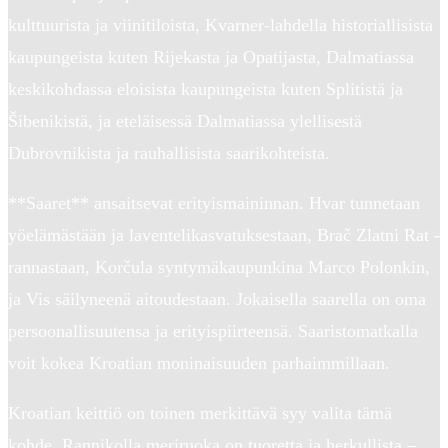
kulttuurista ja viinitiloista, Kvarner-lahdella historiallisista
kaupungeista kuten Rijekasta ja Opatijasta, Dalmatiassa
keskikohdassa eloisista kaupungeista kuten Splitistä ja
Šibenikistä, ja eteläisessä Dalmatiassa ylellisestä
Dubrovnikista ja rauhallisista saarikohteista.
**Saaret** ansaitsevat erityismaininnan. Hvar tunnetaan
yöelämästään ja laventelikasvatuksestaan, Brač Zlatni Rat -
rannastaan, Korčula syntymäkaupunkina Marco Polonkin,
ja Vis säilyneenä aitoudestaan. Jokaisella saarella on oma
persoonallisuutensa ja erityispiirteensä. Saaristomatkalla
voit kokea Kroatian moninaisuuden parhaimmillaan.
Kroatian keittiö on toinen merkittävä syy valita tämä
kohde. Rannikolla meriruoka on tuoretta ja herkullista –