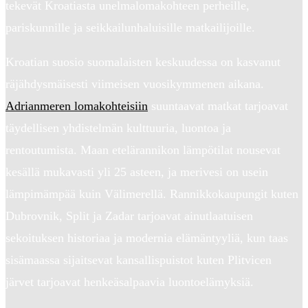
tekevät Kroatiasta unelmalomakohteen perheille,
pariskunnille ja seikkailunhaluisille matkailijoille.
Kroatian suosio suomalaisten keskuudessa on kasvanut
räjähdysmäisesti viimeisen vuosikymmenen aikana.
Adrianmeren lomakohteisiin
suuntaavat matkat tarjoavat
täydellisen yhdistelmän kulttuuria, luontoa ja
rentoutumista. Maan etelärannikon lämpötilat nousevat
kesällä mukavasti yli 25 asteen, ja merivesi on usein
lämpimämpää kuin Välimerellä. Rannikkokaupungit kuten
Dubrovnik, Split ja Zadar tarjoavat ainutlaatuisen
sekoituksen historiaa ja modernia elämäntyyliä, kun taas
sisämaassa sijaitsevat kansallispuistot kuten Plitvicen
järvet tarjoavat henkeäsalpaavia luontoelämyksiä.