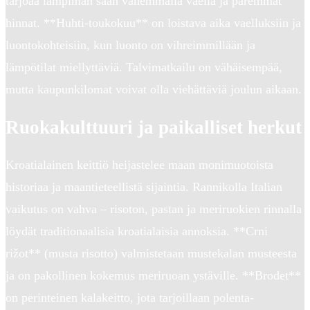
tarjoaa lämpimän sään vähemmällä väellä ja paremmat
hinnat. **Huhti-toukokuu** on loistava aika vaelluksiin ja
luontokohteisiin, kun luonto on vihreimmillään ja
lämpötilat miellyttäviä. Talvimatkailu on vähäisempää,
mutta kaupunkilomat voivat olla viehättäviä joulun aikaan.
Ruokakulttuuri ja paikalliset herkut
Kroatialainen keittiö heijastelee maan monimuotoista
historiaa ja maantieteellistä sijaintia. Rannikolla Italian
vaikutus on vahva – risoton, pastan ja meriruokien rinnalla
löydät traditionaalisia kroatialaisia annoksia. **Crni
rižot** (musta risotto) valmistetaan mustekalan musteesta
ja on pakollinen kokemus meriruoan ystäville. **Brodet**
on perinteinen kalakeitto, jota tarjoillaan polenta-