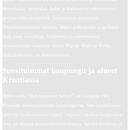
mustekalat, simpukat, kalat ja katkaravut valmistetaan
perinteisillä resepteillä. Sisämaassa nautitaan
lihapitoisemmasta ruoasta, kuten peka-padat ja grillatut
lihat ovat suosittuja. Yhdistettynä erinomaisiin
kroatialaisiin viineihin, kuten Plavac Mali tai Pošip,
ruokakokemus on ikimuistoinen.
Suosituimmat kaupungit ja alueet
Kroatiassa
Dubrovnik, “Adrianmeren helmi”, on kiistatta yksi
Kroatian tunnetuimmista kaupungeista. Sen täydellisesti
säilynyt keskiaikainen muuri ympäröi vanhaa kaupunkia,
joka on täynnä marmorikivisiä katuja, barokkikirkkoja ja