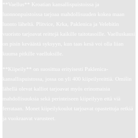
**Vaellus** Kroatian kansallispuistoissa ja
luonnonpuistoissa tarjoaa mahdollisuuden kokea maan
luonto läheltä. Plitvice, Krka, Paklenica ja Velebitin
vuoristo tarjoavat reittejä kaikille taitotasoille. Vaelluskausi
on pisin keväästä syksyyn, kun taas kesä voi olla liian
kuuma pitkille vaelluksille.
**Kiipeily** on suosittua erityisesti Paklenica-
kansallispuistossa, jossa on yli 400 kiipeilyreittiä. Omišin
lähellä olevat kalliot tarjoavat myös erinomaisia
mahdollisuuksia sekä perinteiseen kiipeilyyn että viä
ferrataan. Monet kiipeilykoulut tarjoavat opastettuja retkiä
ja vuokraavat varusteet.