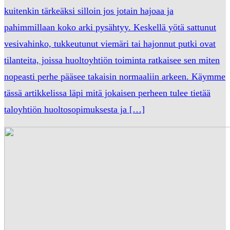
kuitenkin tärkeäksi silloin jos jotain hajoaa ja
pahimmillaan koko arki pysähtyy. Keskellä yötä sattunut
vesivahinko, tukkeutunut viemäri tai hajonnut putki ovat
tilanteita, joissa huoltoyhtiön toiminta ratkaisee sen miten
nopeasti perhe pääsee takaisin normaaliin arkeen. Käymme
tässä artikkelissa läpi mitä jokaisen perheen tulee tietää
taloyhtiön huoltosopimuksesta ja […]