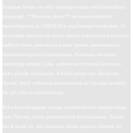
Kroatian luonto on yhtä vaikuttava kuin sen historialliset
kaupungit. **Plitvicen järvet** on maan tunnetuin
kansallispuisto ja UNESCO:n maailmanperintökohde. 16
keskenään yhteydessä olevaa järveä laskeutuvat portaittain
kalkkikivisten putouksien kautta luoden ainutlaatuisen
turkoosinsävyisen vesimaailman. Puistossa on useita
merkittyjä reittejä, jotka vaihtelevat lyhyistä kävelyistä
koko päivän vaelluksiin. Kesällä puisto voi olla hyvin
täynnä, joten varhainen aamuvierailu tai vierailu keväällä
tai syksyllä on suositeltavaa.
Krka-kansallispuisto tarjoaa samankaltaisia vesiputouksia
kuin Plitvice, mutta pienemmässä mittakaavassa. Suurin
etu Krkaan on, että joissakin osissa puistoa uiminen on