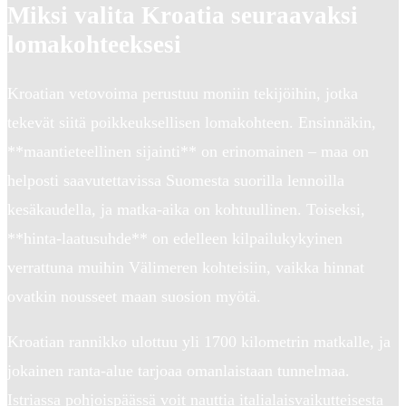
Miksi valita Kroatia seuraavaksi
lomakohteeksesi
Kroatian vetovoima perustuu moniin tekijöihin, jotka
tekevät siitä poikkeuksellisen lomakohteen. Ensinnäkin,
**maantieteellinen sijainti** on erinomainen – maa on
helposti saavutettavissa Suomesta suorilla lennoilla
kesäkaudella, ja matka-aika on kohtuullinen. Toiseksi,
**hinta-laatusuhde** on edelleen kilpailukykyinen
verrattuna muihin Välimeren kohteisiin, vaikka hinnat
ovatkin nousseet maan suosion myötä.
Kroatian rannikko ulottuu yli 1700 kilometrin matkalle, ja
jokainen ranta-alue tarjoaa omanlaistaan tunnelmaa.
Istriassa pohjoispäässä voit nauttia italialaisvaikutteisesta