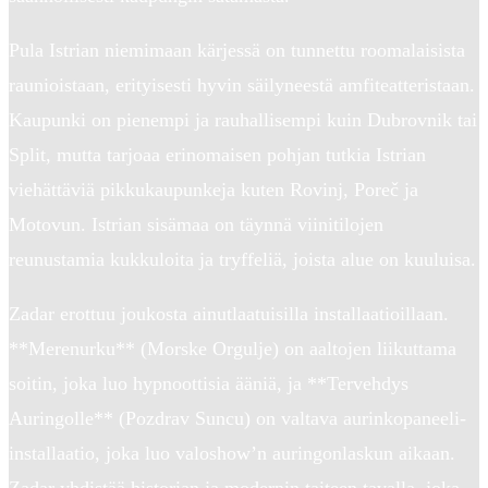
Pula Istrian niemimaan kärjessä on tunnettu roomalaisista
raunioistaan, erityisesti hyvin säilyneestä amfiteatteristaan.
Kaupunki on pienempi ja rauhallisempi kuin Dubrovnik tai
Split, mutta tarjoaa erinomaisen pohjan tutkia Istrian
viehättäviä pikkukaupunkeja kuten Rovinj, Poreč ja
Motovun. Istrian sisämaa on täynnä viinitilojen
reunustamia kukkuloita ja tryffeliä, joista alue on kuuluisa.
Zadar erottuu joukosta ainutlaatuisilla installaatioillaan.
**Merenurku** (Morske Orgulje) on aaltojen liikuttama
soitin, joka luo hypnoottisia ääniä, ja **Tervehdys
Auringolle** (Pozdrav Suncu) on valtava aurinkopaneeli-
installaatio, joka luo valoshow’n auringonlaskun aikaan.
Zadar yhdistää historian ja modernin taiteen tavalla, joka