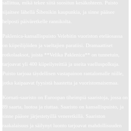
sallittua, mikä tekee siitä suositun kesäkohteen. Puisto
sijaitsee lähellä Šibenikin kaupunkia, ja sinne pääsee
helposti päiväretkelle rannikolta.
Paklenica-kansallispuisto Velebitin vuoriston eteläosassa
on kiipeilijöiden ja vaeltajien paratiisi. Dramaattiset
rotkolaaksot, joista **Velika Paklenica** on tunnetuin,
tarjoavat yli 400 kiipeilyreittiä ja useita vaelluspolkuja.
Puisto tarjoaa täydellisen vastapainon rantalomalle niille,
jotka kaipaavat fyysistä haastetta ja vuoristomaisemaa.
Kornati-saaristo on Euroopan tiheimpiä saaristoja, jossa on
89 saarta, luotoa ja riuttaa. Saaristo on kansallispuisto, ja
sinne pääsee järjestetyillä veneretkillä. Saariston
raakalaisuus ja säilynyt luonto tarjoavat mahdollisuuden