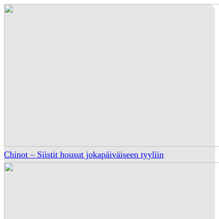
Chinot – Siistit housut jokapäiväiseen tyyliin