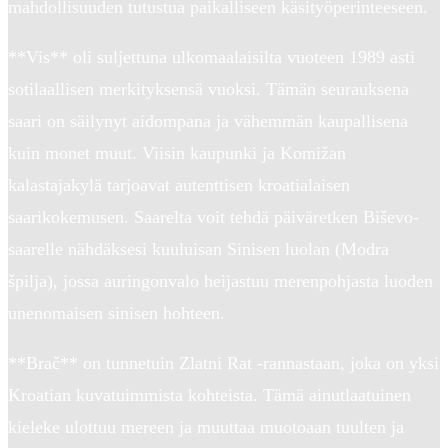
mahdollisuuden tutustua paikalliseen käsityöperinteeseen.
**Vis** oli suljettuna ulkomaalaisilta vuoteen 1989 asti
sotilaallisen merkityksensä vuoksi. Tämän seurauksena
saari on säilynyt aidompana ja vähemmän kaupallisena
kuin monet muut. Viisin kaupunki ja Komižan
kalastajakylä tarjoavat autenttisen kroatialaisen
saarikokemusen. Saarelta voit tehdä päiväretken Biševo-
saarelle nähdäksesi kuuluisan Sinisen luolan (Modra
špilja), jossa auringonvalo heijastuu merenpohjasta luoden
unenomaisen sinisen hohteen.
**Brač** on tunnetuin Zlatni Rat -rannastaan, joka on yksi
Kroatian kuvatuimmista kohteista. Tämä ainutlaatuinen
kieleke ulottuu mereen ja muuttaa muotoaan tuulten ja