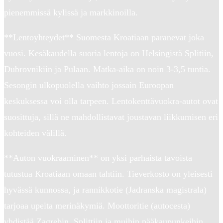
pienemmissä kylissä ja markkinoilla.
**Lentoyhteydet** Suomesta Kroatiaan paranevat joka
vuosi. Kesäkaudella suoria lentoja on Helsingistä Splitiin,
Dubrovnikiin ja Pulaan. Matka-aika on noin 3-3,5 tuntia.
Sesongin ulkopuolella vaihto jossain Euroopan
keskuksessa voi olla tarpeen. Lentokenttävuokra-autot ovat
suosittuja, sillä ne mahdollistavat joustavan liikkumisen eri
kohteiden välillä.
**Auton vuokraaminen** on yksi parhaista tavoista
tutustua Kroatiaan omaan tahtiin. Tieverkosto on yleisesti
hyvässä kunnossa, ja rannikkotie (Jadranska magistrala)
tarjoaa upeita merinäkymiä. Moottoritie (autocesta)
yhdistää Zagrebin, Splittiin ja muihin pääkaupunkeihin