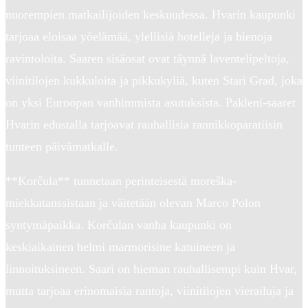
nuorempien matkailijoiden keskuudessa. Hvarin kaupunki
tarjoaa eloisaa yöelämää, ylellisiä hotelleja ja hienoja
ravintoloita. Saaren sisäosat ovat täynnä laventelipeltoja,
viinitilojen kukkuloita ja pikkukyliä, kuten Stari Grad, joka
on yksi Euroopan vanhimmista asutuksista. Pakleni-saaret
Hvarin edustalla tarjoavat rauhallisia rannikkoparatiisin
tunteen päivämatkalle.
**Korčula** tunnetaan perinteisestä moreška-
miekkatanssistaan ja väitetään olevan Marco Polon
syntymäpaikka. Korčulan vanha kaupunki on
keskiaikainen helmi marmorisine katuineen ja
linnoituksineen. Saari on hieman rauhallisempi kuin Hvar,
mutta tarjoaa erinomaisia rantoja, viinitilojen vierailuja ja