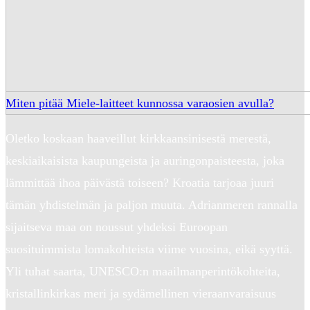
Miten pitää Miele-laitteet kunnossa varaosien avulla?
Oletko koskaan haaveillut kirkkaansinisestä merestä,
keskiaikaisista kaupungeista ja auringonpaisteesta, joka
lämmittää ihoa päivästä toiseen? Kroatia tarjoaa juuri
tämän yhdistelmän ja paljon muuta. Adrianmeren rannalla
sijaitseva maa on noussut yhdeksi Euroopan
suosituimmista lomakohteista viime vuosina, eikä syyttä.
Yli tuhat saarta, UNESCO:n maailmanperintökohteita,
kristallinkirkas meri ja sydämellinen vieraanvaraisuus