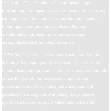
**Kayaking** ja **melonta** ovat loistavia tapoja
tutustua rannikkolinjaan ja saariin omaan tahtiin. Useissa
kaupungeissa ja lomakohteissa voit vuokrata kajakeja
tunnin, päivän tai pidemmäksi aikaa. Ohjattuja
melontaretkejä tarjotaan myös, mukaan lukien
auringonlaskuretket ja luolien tutkimiset.
**Pyöräily** on yhä suositumpaa Kroatiassa. Istria on
kehittänyt kattavan pyöräreittiverkoston, joka yhdistää
rannikkokaupungit ja sisämaan kylät. Dalmatian rannikolla
ja saarilla pyöräily tarjoaa haastavampia reittejä
mäkisemmän maaston vuoksi, mutta näkymät ovat
palkitsevia. Sähköpyörät ovat yleistyneet ja tekevät
pyöräilystä helpompaa myös vähemmän kokeneille.