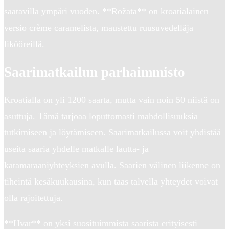
saatavilla ympäri vuoden. **Rožata** on kroatialainen
versio crème caramelista, maustettu ruusuvedelläja
likööreillä.
Saarimatkailun parhaimmisto
Kroatialla on yli 1200 saarta, mutta vain noin 50 niistä on
asuttuja. Tämä tarjoaa loputtomasti mahdollisuuksia
tutkimiseen ja löytämiseen. Saarimatkailussa voit yhdistää
useita saaria yhdelle matkalle lautta- ja
katamaraaniyhteyksien avulla. Saarien välinen liikenne on
tiheintä kesäkuukausina, kun taas talvella yhteydet voivat
olla rajoitettuja.
**Hvar** on yksi suosituimmista saarista erityisesti