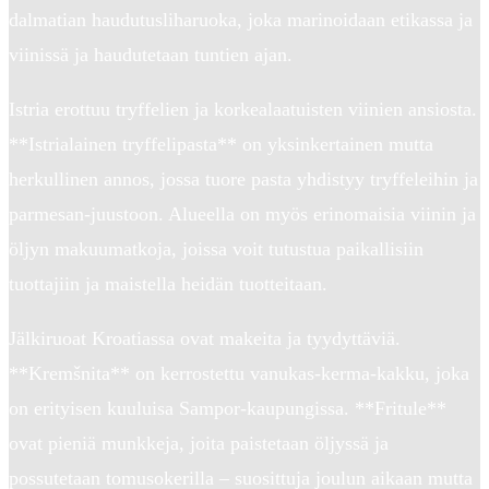
dalmatian haudutusliharuoka, joka marinoidaan etikassa ja
viinissä ja haudutetaan tuntien ajan.
Istria erottuu tryffelien ja korkealaatuisten viinien ansiosta.
**Istrialainen tryffelipasta** on yksinkertainen mutta
herkullinen annos, jossa tuore pasta yhdistyy tryffeleihin ja
parmesan-juustoon. Alueella on myös erinomaisia viinin ja
öljyn makuumatkoja, joissa voit tutustua paikallisiin
tuottajiin ja maistella heidän tuotteitaan.
Jälkiruoat Kroatiassa ovat makeita ja tyydyttäviä.
**Kremšnita** on kerrostettu vanukas-kerma-kakku, joka
on erityisen kuuluisa Sampor-kaupungissa. **Fritule**
ovat pieniä munkkeja, joita paistetaan öljyssä ja
possutetaan tomusokerilla – suosittuja joulun aikaan mutta