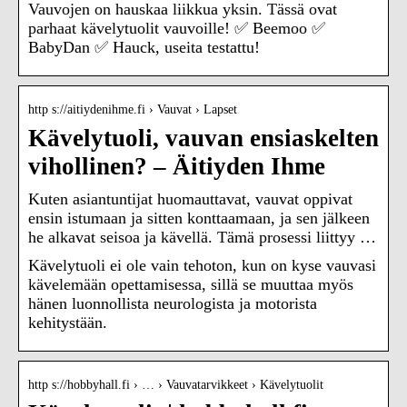
Vauvojen on hauskaa liikkua yksin. Tässä ovat
parhaat kävelytuolit vauvoille! ✅ Beemoo ✅
BabyDan ✅ Hauck, useita testattu!
http s://aitiydenihme.fi › Vauvat › Lapset
Kävelytuoli, vauvan ensiaskelten
vihollinen? – Äitiyden Ihme
Kuten asiantuntijat huomauttavat, vauvat oppivat
ensin istumaan ja sitten konttaamaan, ja sen jälkeen
he alkavat seisoa ja kävellä. Tämä prosessi liittyy …
Kävelytuoli ei ole vain tehoton, kun on kyse vauvasi
kävelemään opettamisessa, sillä se muuttaa myös
hänen luonnollista neurologista ja motorista
kehitystään.
http s://hobbyhall.fi › … › Vauvatarvikkeet › Kävelytuolit