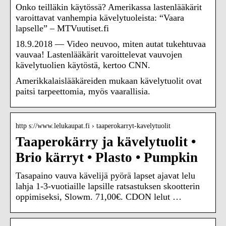
Onko teilläkin käytössä? Amerikassa lastenlääkärit
varoittavat vanhempia kävelytuoleista: “Vaara
lapselle” – MTVuutiset.fi
18.9.2018 — Video neuvoo, miten autat tukehtuvaa
vauvaa! Lastenlääkärit varoittelevat vauvojen
kävelytuolien käytöstä, kertoo CNN.
Amerikkalaislääkäreiden mukaan kävelytuolit ovat
paitsi tarpeettomia, myös vaarallisia.
http s://www.lelukaupat.fi › taaperokarryt-kavelytuolit
Taaperokärry ja kävelytuolit •
Brio kärryt • Plasto • Pumpkin
Tasapaino vauva kävelijä pyörä lapset ajavat lelu
lahja 1-3-vuotiaille lapsille ratsastuksen skootterin
oppimiseksi, Slowm. 71,00€. CDON lelut …