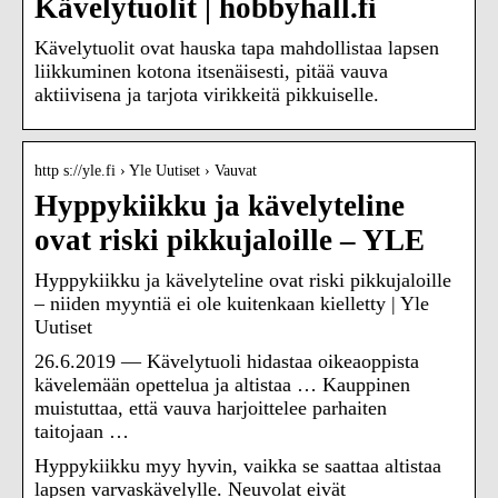
Kävelytuolit | hobbyhall.fi
Kävelytuolit ovat hauska tapa mahdollistaa lapsen
liikkuminen kotona itsenäisesti, pitää vauva
aktiivisena ja tarjota virikkeitä pikkuiselle.
http s://yle.fi › Yle Uutiset › Vauvat
Hyppykiikku ja kävelyteline
ovat riski pikkujaloille – YLE
Hyppykiikku ja kävelyteline ovat riski pikkujaloille
– niiden myyntiä ei ole kuitenkaan kielletty | Yle
Uutiset
26.6.2019 — Kävelytuoli hidastaa oikeaoppista
kävelemään opettelua ja altistaa … Kauppinen
muistuttaa, että vauva harjoittelee parhaiten
taitojaan …
Hyppykiikku myy hyvin, vaikka se saattaa altistaa
lapsen varvaskävelylle. Neuvolat eivät