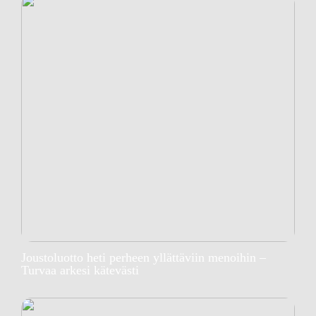
Joustoluotto heti perheen yllättäviin menoihin –
Turvaa arkesi kätevästi