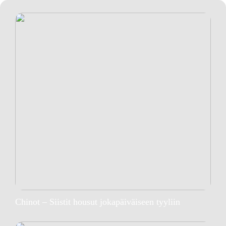
Chinot – Siistit housut jokapäiväiseen tyyliin