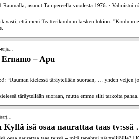
Raumalla, asunut Tampereella vuodesta 1976. · Valmistui näyt
alavasti, että meni Teatterikouluun kesken lukion. ”Kouluun en
e.
t-tuija…
ja Ernamo – Apu
3: “Rauman kielessä täräytellään suoraan, … yhden veljen jou
elessä täräytellään suoraan, mutta emme silti tarkoita pahaa.
kisarj…
 Kyllä isä osaa naurattaa taas tv:ssä
ä osaa naurattaa taas tv:ssä – mitä tapahtui näyttelijöille? | 