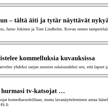
un – tältä äiti ja tytär näyttävät nyky
o, Jarno Jokinen ja Tom Lindholm. Kovan onnen tamperelaisp
uistelee kommelluksia kuvauksissa
rvelee yhdeksi sarjan suosion salaisuudeksi sen, että lapset 
 hurmasi tv-katsojat …
ojat komediarooleillaan, mutta lavanäytteleminen antaa hänel
HS.fi