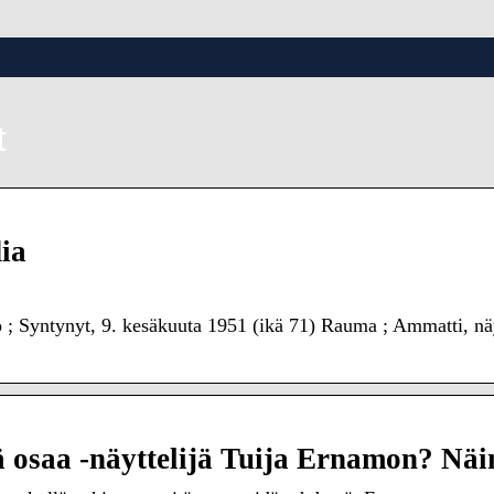
t
ia
; Syntynyt, 9. kesäkuuta 1951 (ikä 71) Rauma ; Ammatti, näyt
sä osaa -näyttelijä Tuija Ernamon? Nä