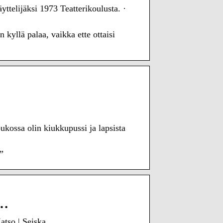
telijäksi 1973 Teatterikoulusta. ·
 kyllä palaa, vaikka ette ottaisi
kossa olin kiukkupussi ja lapsista
”
 …
Katso | Seiska