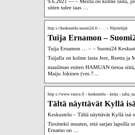
9.6.2021 — – Meillä on kolme lasta, jo
sitten tulee taas …
http s://keskustelu.suomi24.fi › … › Näyttelijät
Tuija Ernamon – Suomi2
Tuija Ernamon … – – Suomi24 Keskust
Tuijalla on kolme lasta Jere, Reetta ja
maailman eniten HAMUAN tietoa siitä,mi
Maiju Jokinen (vm.7…
http s://www.vauva.fi › keskustelu › ketju › talta_
Tältä näyttävät Kyllä is
Keskustelu – Tältä näyttävät Kyllä isä 
Tiesittekö muuten, että sarjan lapsilla o
Ernamo on …