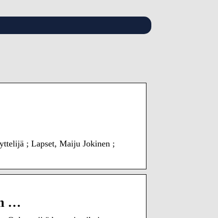
telijä ; Lapset, Maiju Jokinen ;
in …