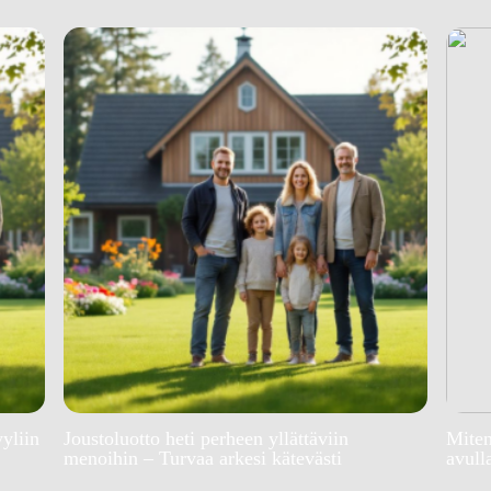
yyliin
Joustoluotto heti perheen yllättäviin
Miten
menoihin – Turvaa arkesi kätevästi
avull