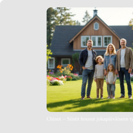
Chinot – Siistit housut jokapäiväiseen t