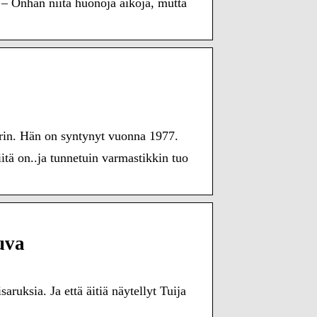
 – Onhan niitä huonoja aikoja, mutta
uorin. Hän on syntynyt vuonna 1977.
ä on..ja tunnetuin varmastikkin tuo
uva
aruksia. Ja että äitiä näytellyt Tuija