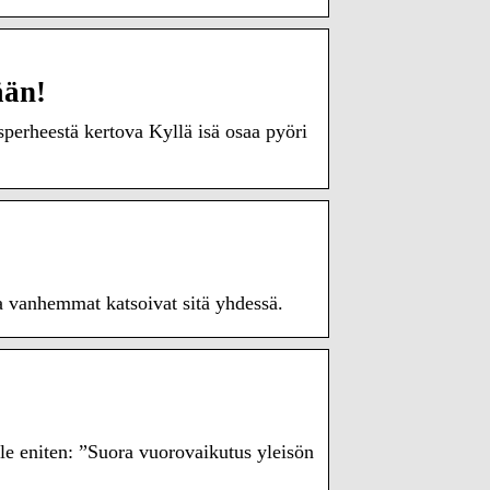
ään!
erheestä kertova Kyllä isä osaa pyöri
ja vanhemmat katsoivat sitä yhdessä.
le eniten: ”Suora vuorovaikutus yleisön