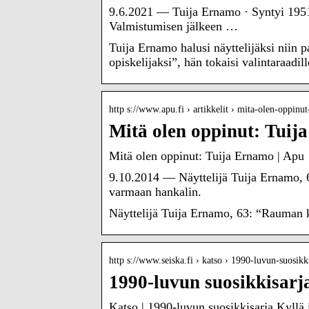
9.6.2021 — Tuija Ernamo · Syntyi 1951 
Valmistumisen jälkeen …
Tuija Ernamo halusi näyttelijäksi niin p
opiskelijaksi”, hän tokaisi valintaraadill
http s://www.apu.fi › artikkelit › mita-olen-oppinu
Mitä olen oppinut: Tui
Mitä olen oppinut: Tuija Ernamo | Apu
9.10.2014 — Näyttelijä Tuija Ernamo, 6
varmaan hankalin.
Näyttelijä Tuija Ernamo, 63: “Rauman ki
http s://www.seiska.fi › katso › 1990-luvun-suosik
1990-luvun suosikkisarja
Katso | 1990-luvun suosikkisarja Kyllä is