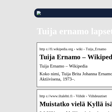
Tuija ernamo lapse
http s://fi.wikipedia.org › wiki › Tuija_Ernamo
Tuija Ernamo – Wikiped
Tuija Ernamo – Wikipedia
Koko nimi, Tuija Brita Johanna Ernamo 
Aktiivisena, 1973–.
http s://www.iltalehti.fi › Viihde › Viihdeuutiset
Muistatko vielä Kyllä i