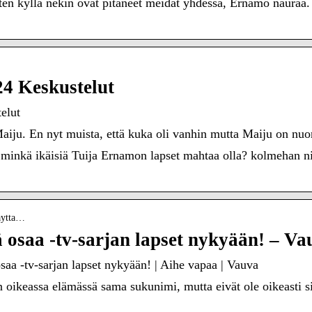
ten kyllä nekin ovat pitäneet meidät yhdessä, Ernamo nauraa.
4 Keskustelut
elut
 Maiju. En nyt muista, että kuka oli vanhin mutta Maiju on n
nkä ikäisiä Tuija Ernamon lapset mahtaa olla? kolmehan niit
naytta…
ä osaa -tv-sarjan lapset nykyään! – Va
osaa -tv-sarjan lapset nykyään! | Aihe vapaa | Vauva
n oikeassa elämässä sama sukunimi, mutta eivät ole oikeasti sis