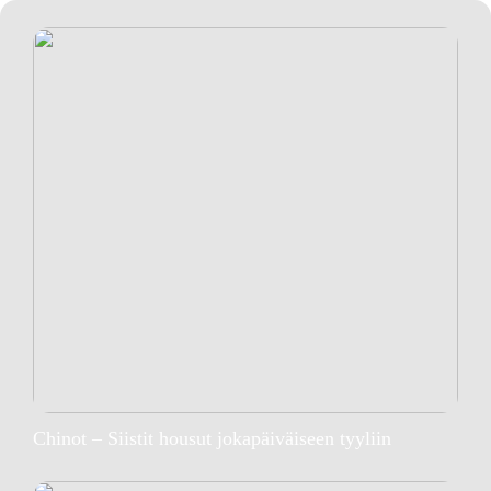
Chinot – Siistit housut jokapäiväiseen tyyliin