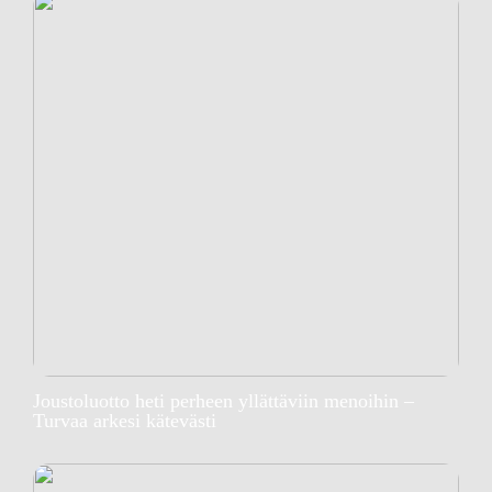
Joustoluotto heti perheen yllättäviin menoihin –
Turvaa arkesi kätevästi