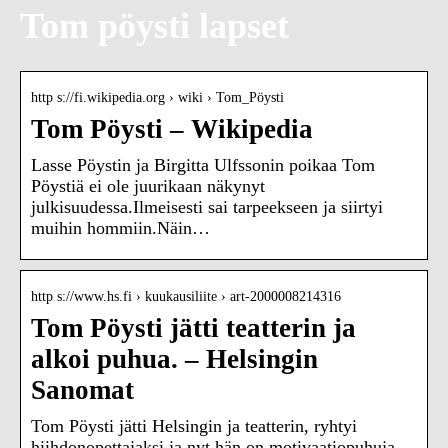
Tom pöysti lapset
http s://fi.wikipedia.org › wiki › Tom_Pöysti
Tom Pöysti – Wikipedia
Lasse Pöystin ja Birgitta Ulfssonin poikaa Tom
Pöystiä ei ole juurikaan näkynyt
julkisuudessa.Ilmeisesti sai tarpeekseen ja siirtyi
muihin hommiin.Näin…
http s://www.hs.fi › kuukausiliite › art-2000008214316
Tom Pöysti jätti teatterin ja
alkoi puhua. – Helsingin
Sanomat
Tom Pöysti jätti Helsingin ja teatterin, ryhtyi
hiihdonopettajaksi ja nyt hän on motivaatiopuhuja,