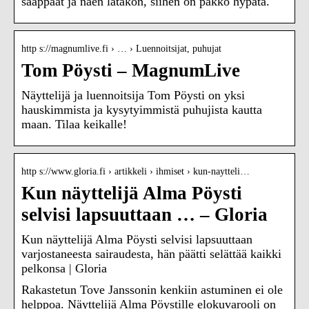
saappaat ja näen lätäkön, siihen on pakko hypätä.
http s://magnumlive.fi › … › Luennoitsijat, puhujat
Tom Pöysti – MagnumLive
Näyttelijä ja luennoitsija Tom Pöysti on yksi
hauskimmista ja kysytyimmistä puhujista kautta
maan. Tilaa keikalle!
http s://www.gloria.fi › artikkeli › ihmiset › kun-naytteli…
Kun näyttelijä Alma Pöysti
selvisi lapsuuttaan … – Gloria
Kun näyttelijä Alma Pöysti selvisi lapsuuttaan
varjostaneesta sairaudesta, hän päätti selättää kaikki
pelkonsa | Gloria
Rakastetun Tove Janssonin kenkiin astuminen ei ole
helppoa. Näyttelijä Alma Pöystille elokuvarooli on