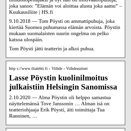
joka sanoo: ”Elämän voi aloittaa alusta joka aamu” –
Kuukausiliite | HS.fi
9.10.2018 — Tom Pöysti on ammattipuhuja, joka
kiertää Suomea puhumassa elämän arvoista. Pöystin
mukaan suomalaisten suurin ongelma on pelko
katsoa ulospäin.
Tom Pöysti jätti teatterin ja alkoi puhua.
http s://www.iltalehti.fi › Viihde › Viihdeuutiset
Lasse Pöystin kuolinilmoitus
julkaistiin Helsingin Sanomissa
2.10.2020 — Alma Pöystin oli helppo samastua
näyttelemänsä Tove Janssonin … Alman isä on
teatteriohjaaja Erik Pöysti, äiti toimittaja Tua
Ranninen, …