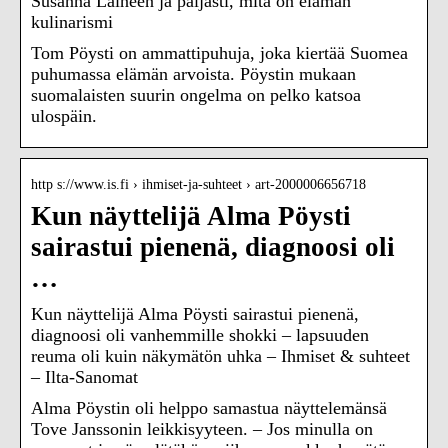
Susanna Laineen ja paljasti, mitä on elämän
kulinarismi
Tom Pöysti on ammattipuhuja, joka kiertää Suomea
puhumassa elämän arvoista. Pöystin mukaan
suomalaisten suurin ongelma on pelko katsoa
ulospäin.
http s://www.is.fi › ihmiset-ja-suhteet › art-2000006656718
Kun näyttelijä Alma Pöysti
sairastui pienenä, diagnoosi oli
…
Kun näyttelijä Alma Pöysti sairastui pienenä,
diagnoosi oli vanhemmille shokki – lapsuuden
reuma oli kuin näkymätön uhka – Ihmiset & suhteet
– Ilta-Sanomat
Alma Pöystin oli helppo samastua näyttelemänsä
Tove Janssonin leikkisyyteen. – Jos minulla on