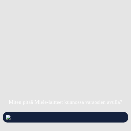
Miten pitää Miele-laitteet kunnossa varaosien avulla?