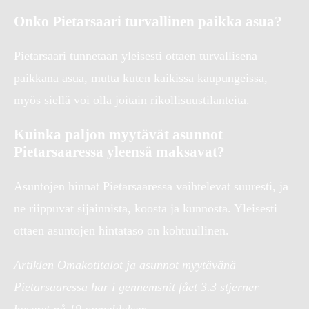
Onko Pietarsaari turvallinen paikka asua?
Pietarsaari tunnetaan yleisesti ottaen turvallisena
paikkana asua, mutta kuten kaikissa kaupungeissa,
myös siellä voi olla joitain rikollisuustilanteita.
Kuinka paljon myytävät asunnot
Pietarsaaressa yleensä maksavat?
Asuntojen hinnat Pietarsaaressa vaihtelevat suuresti, ja
ne riippuvat sijainnista, koosta ja kunnosta. Yleisesti
ottaen asuntojen hintataso on kohtuullinen.
Artiklen Omakotitalot ja asunnot myytävänä
Pietarsaaressa har i gennemsnit fået
3.3
stjerner
baseret på
19
anmeldelser