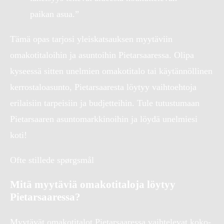
paikan asua.”
Tämä opas tarjosi yleiskatsauksen myytäviin
omakotitaloihin ja asuntoihin Pietarsaaressa. Olipa
kyseessä sitten unelmien omakotitalo tai käytännöllinen
kerrostaloasunto, Pietarsaaresta löytyy vaihtoehtoja
erilaisiin tarpeisiin ja budjetteihin. Tule tutustumaan
Pietarsaaren asuntomarkkinoihin ja löydä unelmiesi
koti!
Ofte stillede spørgsmål
Mitä myytäviä omakotitaloja löytyy
Pietarsaaressa?
Myytävät omakotitalot Pietarsaaressa vaihtelevat koko-,