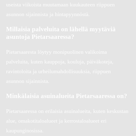
useista viikoista muutamaan kuukauteen riippuen
asunnon sijainnista ja hintapyynnöstä.
Millaisia palveluita on lähellä myytäviä
asuntoja Pietarsaaressa?
Pietarsaaresta löytyy monipuolinen valikoima
palveluita, kuten kauppoja, kouluja, päiväkoteja,
ravintoloita ja urheilumahdollisuuksia, riippuen
asunnon sijainnista.
Minkälaisia asuinalueita Pietarsaaressa on?
Pietarsaaressa on erilaisia asuinalueita, kuten keskustan
alue, omakotitaloalueet ja kerrostaloalueet eri
kaupunginosissa.