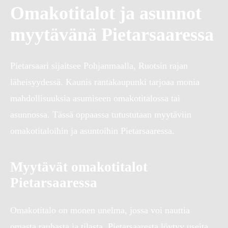
Omakotitalot ja asunnot
myytävänä Pietarsaaressa
Pietarsaari sijaitsee Pohjanmaalla, Ruotsin rajan
läheisyydessä. Kaunis rantakaupunki tarjoaa monia
mahdollisuuksia asumiseen omakotitalossa tai
asunnossa. Tässä oppaassa tutustutaan myytäviin
omakotitaloihin ja asuntoihin Pietarsaaressa.
Myytävät omakotitalot
Pietarsaaressa
Omakotitalo on monen unelma, jossa voi nauttia
omasta rauhasta ja tilasta. Pietarsaaresta löytyy useita