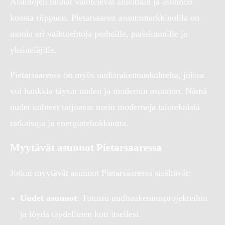
Asuntojen hinnat vaihtelevat alueittain ja asunnon
koosta riippuen. Pietarsaaren asuntomarkkinoilla on
monia eri vaihtoehtoja perheille, pariskunnille ja
yksineläjille.
Pietarsaaressa on myös uudisrakennuskohteita, joissa
voi hankkia täysin uuden ja modernin asunnon. Nämä
uudet kohteet tarjoavat usein moderneja taloteknisiä
ratkaisuja ja energiatehokkuutta.
Myytävät asunnot Pietarsaaressa
Jotkut myytävät asunnot Pietarsaaressa sisältävät:
Uudet asunnot
: Tutustu uudisrakennusprojekteihin
ja löydä täydellinen koti itsellesi.