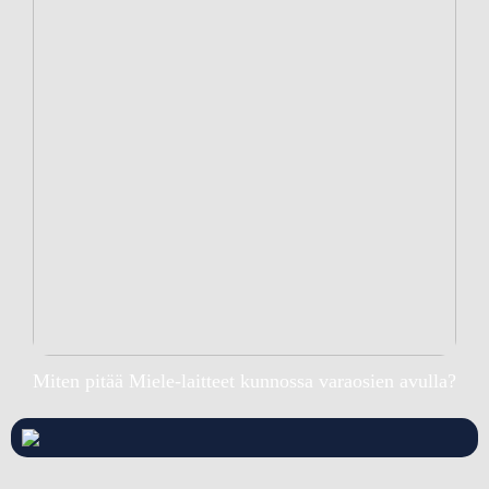
Miten pitää Miele-laitteet kunnossa varaosien avulla?