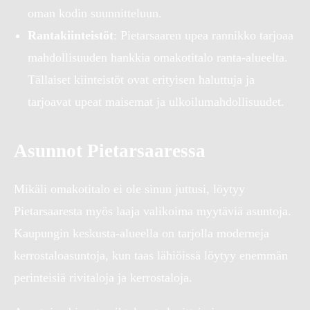
oman kodin suunnitteluun.
Rantakiinteistöt
: Pietarsaaren upea rannikko tarjoaa
mahdollisuuden hankkia omakotitalo ranta-alueelta.
Tällaiset kiinteistöt ovat erityisen haluttuja ja
tarjoavat upeat maisemat ja ulkoilumahdollisuudet.
Asunnot Pietarsaaressa
Mikäli omakotitalo ei ole sinun juttusi, löytyy
Pietarsaaresta myös laaja valikoima myytäviä asuntoja.
Kaupungin keskusta-alueella on tarjolla moderneja
kerrostaloasuntoja, kun taas lähiöissä löytyy enemmän
perinteisiä rivitaloja ja kerrostaloja.