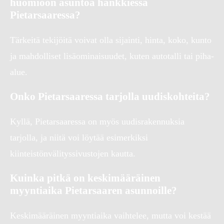
huomioon asuntoa hankkiessa
Pietarsaaressa?
Tärkeitä tekijöitä voivat olla sijainti, hinta, koko, kunto
ja mahdolliset lisäominaisuudet, kuten autotalli tai piha-
alue.
Onko Pietarsaaressa tarjolla uudiskohteita?
Kyllä, Pietarsaaressa on myös uudisrakennuksia
tarjolla, ja niitä voi löytää esimerkiksi
kiinteistönvälityssivustojen kautta.
Kuinka pitkä on keskimääräinen
myyntiaika Pietarsaaren asunnoille?
Keskimääräinen myyntiaika vaihtelee, mutta voi kestää