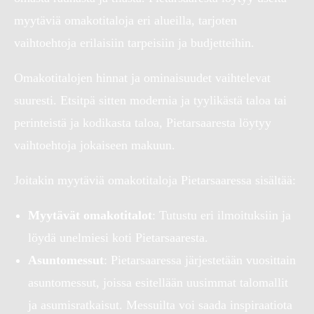
myytäviä omakotitaloja eri alueilla, tarjoten
vaihtoehtoja erilaisiin tarpeisiin ja budjetteihin.
Omakotitalojen hinnat ja ominaisuudet vaihtelevat
suuresti. Etsitpä sitten modernia ja tyylikästä taloa tai
perinteistä ja kodikasta taloa, Pietarsaaresta löytyy
vaihtoehtoja jokaiseen makuun.
Joitakin myytäviä omakotitaloja Pietarsaaressa sisältää:
Myytävät omakotitalot
: Tutustu eri ilmoituksiin ja
löydä unelmiesi koti Pietarsaaresta.
Asuntomessut
: Pietarsaaressa järjestetään vuosittain
asuntomessut, joissa esitellään uusimmat talomallit
ja asumisratkaisut. Messuilta voi saada inspiraatiota