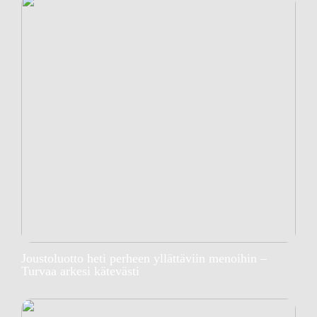
Joustoluotto heti perheen yllättäviin menoihin –
Turvaa arkesi kätevästi