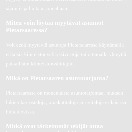
sijainti- ja hintatarjonnaltaan.
Miten voin löytää myytävät asunnot
Pietarsaaressa?
Voit etsiä myytäviä asuntoja Pietarsaaressa käyttämällä
erilaisia kiinteistönvälityssivustoja tai ottamalla yhteyttä
paikallisiin kiinteistönvälittäjiin.
Mikä on Pietarsaaren asuntotarjonta?
Pietarsaaressa on monenlaista asuntotarjontaa, mukaan
lukien kerrostaloja, omakotitaloja ja rivitaloja erilaisissa
hintaluokissa.
Mitkä ovat tärkeimmät tekijät ottaa