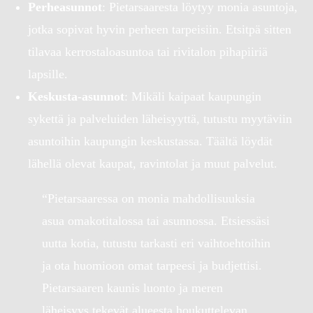
Perheasunnot
: Pietarsaaresta löytyy monia asuntoja,
jotka sopivat hyvin perheen tarpeisiin. Etsitpä sitten
tilavaa kerrostaloasuntoa tai rivitalon pihapiiriä
lapsille.
Keskusta-asunnot
: Mikäli kaipaat kaupungin
sykettä ja palveluiden läheisyyttä, tutustu myytäviin
asuntoihin kaupungin keskustassa. Täältä löydät
lähellä olevat kaupat, ravintolat ja muut palvelut.
“Pietarsaaressa on monia mahdollisuuksia
asua omakotitalossa tai asunnossa. Etsiessäsi
uutta kotia, tutustu tarkasti eri vaihtoehtoihin
ja ota huomioon omat tarpeesi ja budjettisi.
Pietarsaaren kaunis luonto ja meren
läheisyys tekevät alueesta houkuttelevan