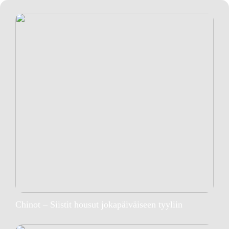
Chinot – Siistit housut jokapäiväiseen tyyliin