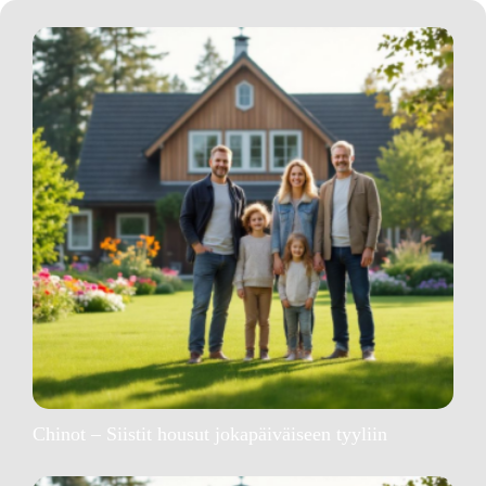
Chinot – Siistit housut jokapäiväiseen tyyliin