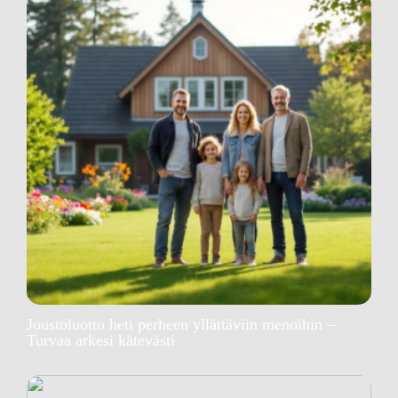
Joustoluotto heti perheen yllättäviin menoihin –
Turvaa arkesi kätevästi