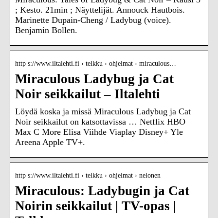
; Kesto. 21min ; Näyttelijät. Annouck Hautbois.
Marinette Dupain-Cheng / Ladybug (voice).
Benjamin Bollen.
http s://www.iltalehti.fi › telkku › ohjelmat › miraculous…
Miraculous Ladybug ja Cat
Noir seikkailut – Iltalehti
Löydä koska ja missä Miraculous Ladybug ja Cat
Noir seikkailut on katsottavissa … Netflix HBO
Max C More Elisa Viihde Viaplay Disney+ Yle
Areena Apple TV+.
http s://www.iltalehti.fi › telkku › ohjelmat › nelonen
Miraculous: Ladybugin ja Cat
Noirin seikkailut | TV-opas |