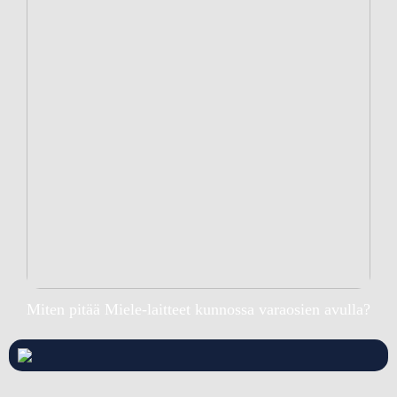
Miten pitää Miele-laitteet kunnossa varaosien avulla?