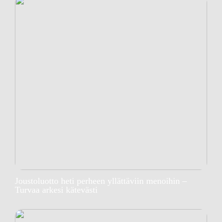
Joustoluotto heti perheen yllättäviin menoihin –
Turvaa arkesi kätevästi