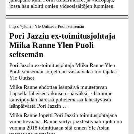
jossa hän aloitti omien videosisältöjen luomisen.
http s://yle.fi › Yle Uutiset › Puoli seitsemän
Pori Jazzin ex-toimitusjohtaja
Miika Ranne Ylen Puoli
seitsemän
Pori Jazzin ex-toimitusjohtaja Miika Ranne Ylen
Puoli seitsemän -ohjelman vastaavaksi tuottajaksi |
Yle Uutiset
Miika Ranne ehdottaa isänpäivä muutettavan
Lapsella läheisen aikuisen -päiväksi. · Istumme
kahvipöydän ääressä puhelemassa lähestyvästä
isänpäivästä Pori Jazzin …
Miika Ranne lopetti Pori Jazzin toimitusjohtajana
viime keväänä. Ranne siirtyi jazzfestivaalin johtoon
vuonna 2018 toimittuaan sitä ennen Yle Asian
vastaavana tuottajana.