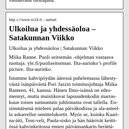
http s://www.sv24.fi › uutiset
Ulkoilua ja yhdessäoloa –
Satakunnan Viikko
Ulkoilua ja yhdessäoloa | Satakunnan Viikko
Miika Ranne. Puoli seitsemän -ohjelman vastaava
tuottaja. yle.fi/puoliseitseman. Ilta-aurinko’s profile
picture. Ilta-aurinko.
Is­tum­me kah­vi­pöy­dän ää­res­sä pu­he­le­mas­sa lä­hes­ty­
väs­tä isän­päi­väs­tä Pori Jaz­zin toi­mi­tus­joh­ta­ja Mii­ka
Ran­teen, 41, kans­sa. Hä­nen Il­mo-isän­sä on edes­
men­nyt, mut­ta muis­ti­ku­vat lap­suu­den­ko­din mar­ras­
kuun toi­sen sun­nun­tain juh­lin­nas­ta ovat tal­lel­la. En­
sim­mäi­se­nä mie­leen pa­laa päi­vä­ko­dis­sa ja ala-as­teel­
la as­kar­rel­lut on­nit­te­lu­kor­tit. Myös se, kuin­ka Kaa­ri­
na-äi­ti, Toni-veli, Pau­la-sis­ko ja hän hää­ri­vät keit­ti­
ös­sä kah­vin­kei­tos­sa en­nen päi­vän­san­ka­rin he­rät­tä­