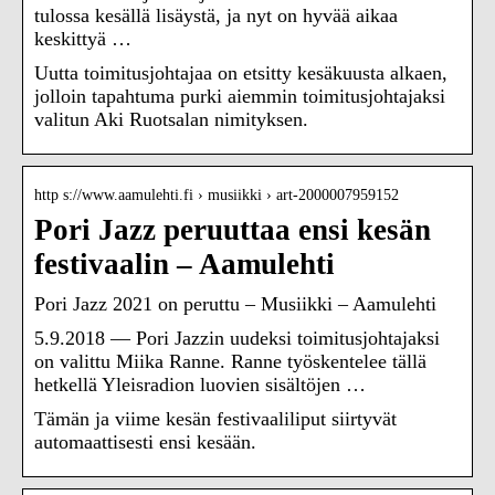
tulossa kesällä lisäystä, ja nyt on hyvää aikaa
keskittyä …
Uutta toimitusjohtajaa on etsitty kesäkuusta alkaen,
jolloin tapahtuma purki aiemmin toimitusjohtajaksi
valitun Aki Ruotsalan nimityksen.
http s://www.aamulehti.fi › musiikki › art-2000007959152
Pori Jazz peruuttaa ensi kesän
festivaalin – Aamulehti
Pori Jazz 2021 on peruttu – Musiikki – Aamulehti
5.9.2018 — Pori Jazzin uudeksi toimitusjohtajaksi
on valittu Miika Ranne. Ranne työskentelee tällä
hetkellä Yleisradion luovien sisältöjen …
Tämän ja viime kesän festivaaliliput siirtyvät
automaattisesti ensi kesään.