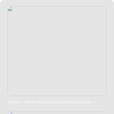
Chinot – Siistit housut jokapäiväiseen tyyliin