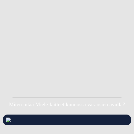
Miten pitää Miele-laitteet kunnossa varaosien avulla?