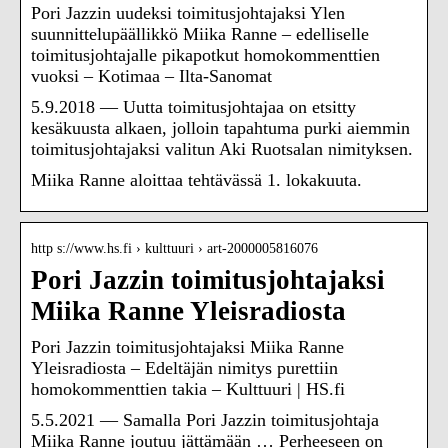
Pori Jazzin uudeksi toimitusjohtajaksi Ylen
suunnittelupäällikkö Miika Ranne – edelliselle
toimitusjohtajalle pikapotkut homokommenttien
vuoksi – Kotimaa – Ilta-Sanomat
5.9.2018 — Uutta toimitusjohtajaa on etsitty
kesäkuusta alkaen, jolloin tapahtuma purki aiemmin
toimitusjohtajaksi valitun Aki Ruotsalan nimityksen.
Miika Ranne aloittaa tehtävässä 1. lokakuuta.
http s://www.hs.fi › kulttuuri › art-2000005816076
Pori Jazzin toimitusjohtajaksi
Miika Ranne Yleisradiosta
Pori Jazzin toimitusjohtajaksi Miika Ranne
Yleisradiosta – Edeltäjän nimitys purettiin
homokommenttien takia – Kulttuuri | HS.fi
5.5.2021 — Samalla Pori Jazzin toimitusjohtaja
Miika Ranne joutuu jättämään … Perheeseen on