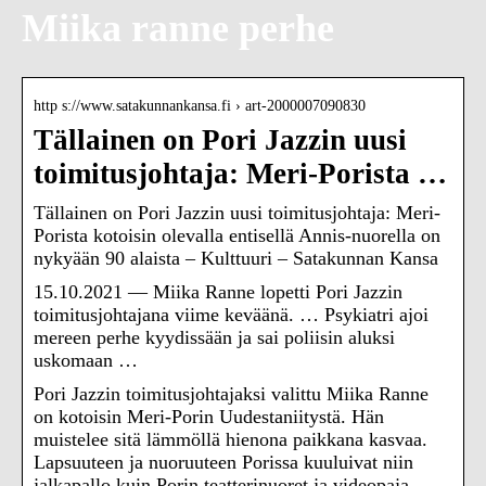
Miika ranne perhe
http s://www.satakunnankansa.fi › art-2000007090830
Tällainen on Pori Jazzin uusi
toimitusjohtaja: Meri-Porista …
Tällainen on Pori Jazzin uusi toimitusjohtaja: Meri-
Porista kotoisin olevalla entisellä Annis-nuorella on
nykyään 90 alaista – Kulttuuri – Satakunnan Kansa
15.10.2021 — Miika Ranne lopetti Pori Jazzin
toimitusjohtajana viime keväänä. … Psykiatri ajoi
mereen perhe kyydissään ja sai poliisin aluksi
uskomaan …
Pori Jazzin toimitusjohtajaksi valittu Miika Ranne
on kotoisin Meri-Porin Uudestaniitystä. Hän
muistelee sitä lämmöllä hienona paikkana kasvaa.
Lapsuuteen ja nuoruuteen Porissa kuuluivat niin
jalkapallo kuin Porin teatterinuoret ja videopaja,