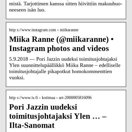
mis­tä. Tar­jot­ti­men kans­sa sit­ten hii­vit­tiin ma­kuu­huo­
nee­seen isän luo.
http s://www.instagram.com › miikaranne
Miika Ranne (@miikaranne) •
Instagram photos and videos
5.9.2018 — Pori Jazzin uudeksi toimitusjohtajaksi
Ylen suunnittelupäällikkö Miika Ranne – edelliselle
toimitusjohtajalle pikapotkut homokommenttien
vuoksi.
http s://www.is.fi › kotimaa › art-2000005816096
Pori Jazzin uudeksi
toimitusjohtajaksi Ylen … –
Ilta-Sanomat