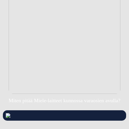
Miten pitää Miele-laitteet kunnossa varaosien avulla?