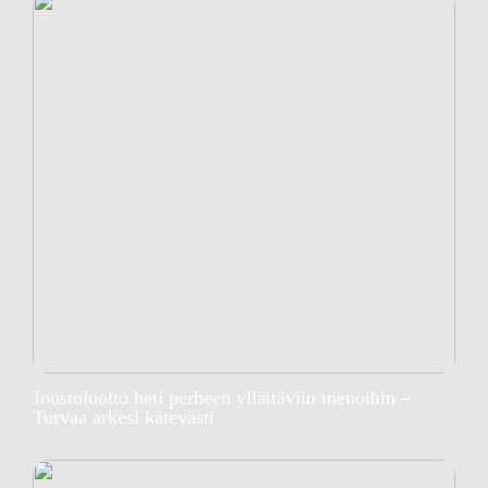
Joustoluotto heti perheen yllättäviin menoihin –
Turvaa arkesi kätevästi