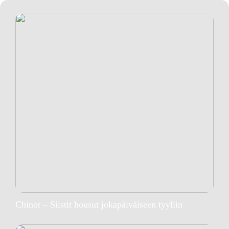
Chinot – Siistit housut jokapäiväiseen tyyliin