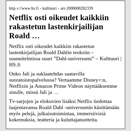
http s://www.hs.fi › kulttuuri › art-2000008282339
Netflix osti oikeudet kaikkiin
rakastetun lastenkirjailijan
Roald …
Netflix osti oikeudet kaikkiin rakastetun
lastenkirjailijan Roald Dahlin teoksiin –
suunnitelmissa suuri ”Dahl-universumi” – Kulttuuri |
HS.fi
Onko Jali ja suklaatehdas saatavilla
suoratoistopalvelussa? Vertaamme Disney+:n,
Netflixin ja Amazon Prime Videon näyttääksemme
sinulle, missä Jali ja …
Tv-sarjojen ja elokuvien lisäksi Netflix tiedottaa
laajentavansa Roald Dahl -universumin käsittämään
myös pelejä, julkaisutoimintaa, immersiivisiä
kokemuksia, teatteria ja kuluttajatuotteita.