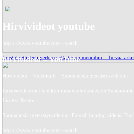
Hirvivideot youtube
http s://www.youtube.com › watch
Joustoluotto heti perheen yllättäviin menoihin – Turvaa arkes
hirvivideot – YouTube
Hirvivideot – Videoita.fi – Suomalaisia metsästysvideoita
Ilmansuodattimet kaikkiin ilmanvaihtokoneisiin Suodatinmest
Lisätty: Kesto:
Suomalaisia metsästysvideoita. Finnish hunting videos. Fins
http s://www.youtube.com › watch