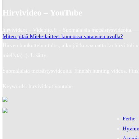
Hirvivideo – YouTube
hirvivideot – Videoita.fi – Suomalaisia metsästysvideoita
Miten pitää Miele-laitteet kunnossa varaosien avulla?
Hirven houkuttelun tulos, alku jäi kuvaamatta ku hirvi tu
miellytä) ;). Lisätty:
Suomalaisia metsästysvideoita. Finnish hunting videos. Fins
Keywords: hirvivideot youtube
Perhe
Hyvinv
Asumi