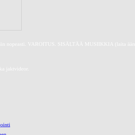
li niin nopeasti. VAROITUS. SISÄLTÄÄ MUSIIKKIA (laita äänet
ka jaktvideor.
ointi
nen