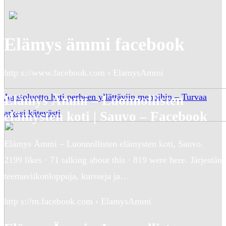
Elämys ämmi facebook
http s://www.facebook.com › ElamysAmmi
Joustoluotto heti perheen yllättäviin menoihin – Turvaa
Elämys Ämmi – Luonnollisten
arkesi kätevästi
elämysten koti | Sauvo – Facebook
Elämys Ämmi – Luonnollisten elämysten koti, Sauvo.
2199 likes · 71 talking about this · 819 were here. Järjestän
teemaviikonloppuja, kursseja ja…
http s://m.facebook.com › ElamysAmmi