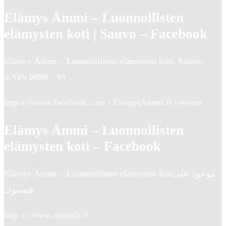
Elämys Ämmi – Luonnollisten
elämysten koti | Sauvo – Facebook
Elämys Ämmi – Luonnollisten elämysten koti, Sauvo.
२,१४५ लाइक · ११ …
http s://www.facebook.com › ElamysAmmi.fi › events
Elämys Ämmi – Luonnollisten
elämysten koti – Facebook
Elämys Ämmi – Luonnollisten elämysten koti‎‏ موجود على
فيسبوك.
http s://www.ammila.fi