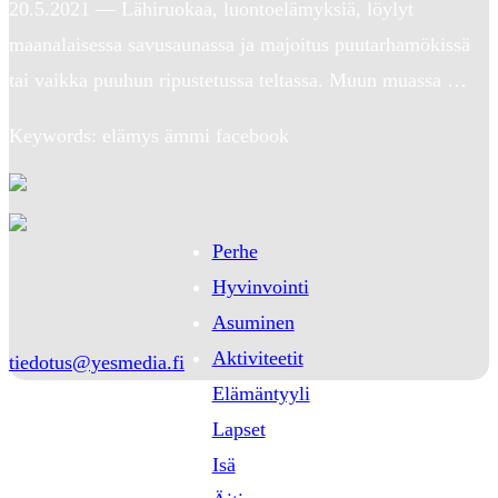
20.5.2021 — Lähiruokaa, luontoelämyksiä, löylyt
maanalaisessa savusaunassa ja majoitus puutarhamökissä
tai vaikka puuhun ripustetussa teltassa. Muun muassa …
Keywords: elämys ämmi facebook
Perhe
Hyvinvointi
Asuminen
Aktiviteetit
tiedotus@yesmedia.fi
Elämäntyyli
Lapset
Isä