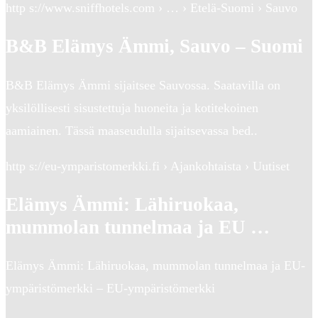
http s://www.sniffhotels.com › … › Etelä-Suomi › Sauvo
B&B Elämys Ämmi, Sauvo – Suomi
B&B Elämys Ämmi sijaitsee Sauvossa. Saatavilla on
yksilöllisesti sisustettuja huoneita ja kotitekoinen
aamiainen. Tässä maaseudulla sijaitsevassa bed..
http s://eu-ymparistomerkki.fi › Ajankohtaista › Uutiset
Elämys Ämmi: Lähiruokaa,
mummolan tunnelmaa ja EU …
Elämys Ämmi: Lähiruokaa, mummolan tunnelmaa ja EU-
ympäristömerkki – EU-ympäristömerkki