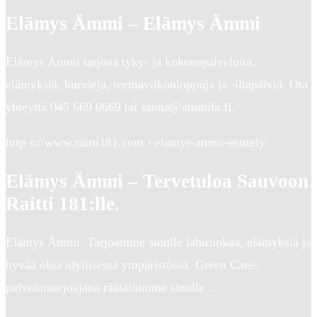
Elämys Ämmi – Elämys Ämmi
Elämys Ämmi tarjoaa tyky- ja kokouspalveluita,
elämyksiä, kursseja, teemaviikonloppuja ja -iltapäiviä. Ota
yhteyttä 045 669 0669 tai sanna@ammila.fi.
http s://www.raitti181.com › elamys-ammi-esittely
Elämys Ämmi – Tervetuloa Sauvoon
Raitti 181:lle.
Elämys Ämmi. Tarjoamme sinulle lähiruokaa, elämyksiä ja
hyvää oloa idyllisessä ympäristössä. Green Care-
palveluntarjoajana räätälöimme sinulle …