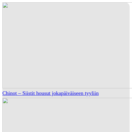
Chinot – Siistit housut jokapäiväiseen tyyliin