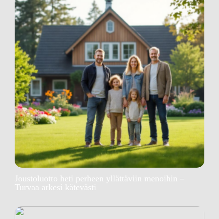
Joustoluotto heti perheen yllättäviin menoihin –
Turvaa arkesi kätevästi