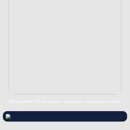
Miten pitää Miele-laitteet kunnossa varaosien avulla?