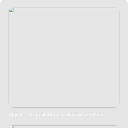
Chinot – Siistit housut jokapäiväiseen tyyliin