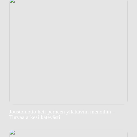
Joustoluotto heti perheen yllättäviin menoihin –
Turvaa arkesi kätevästi