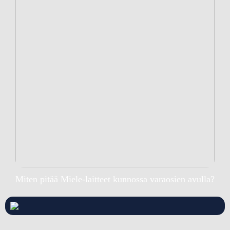
Miten pitää Miele-laitteet kunnossa varaosien avulla?