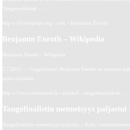
Tangomarkkinat – …
http s://fi.wikipedia.org › wiki › Benjamin_Enroth
Benjamin Enroth – Wikipedia
Benjamin Enroth – Wikipedia
7.7.2015 — Tangofinalisti Benjamin Enroth on tuomittu ka
poika myöntää.
http s://www.mtvuutiset.fi › artikkeli › tangofinalistin-m…
Tangofinalistin menneisyys paljastu
Tangofinalistin menneisyys paljastui – Kaksi vankeustuomio