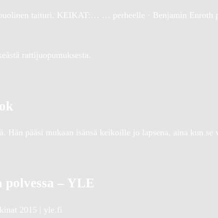
uolinen taituri. KEIKAT:… … perheelle · Benjamin Enroth pä
keästä rattijuopumuksesta.
ook
. Hän pääsi mukaan isänsä keikoille jo lapsena, aina kun se v
a polvessa – YLE
inat 2015 | yle.fi