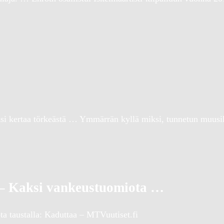
ksi kertaa törkeästä … Ymmärrän kyllä miksi, tunnetun muus
i – Kaksi vankeustuomiota …
ta taustalla: Kaduttaa – MTVuutiset.fi