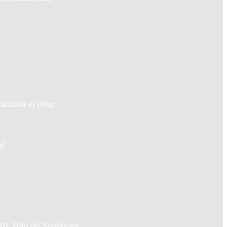
ämästä ei ollut
t!
10. Hän oli Seinäjoen