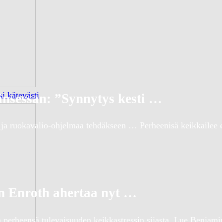
i kätevästi
insessan: ”Synnytys kesti …
ja ruokavalio-ohjelmaa tehdäkseen … Perheenisä keikkailee e
n Enroth ahertaa nyt …
 perheensä tulevaisuuden keikkastressin sijasta. Lue Benjami