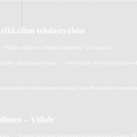
keikkailun tehdastyöhön
 ”Päätin, mikä on elämässä tärkeintä” | Tanssiin.fi
oth vakuuttaa olevansa … vuosi sitten seesteisestä perhe-el
tulevaisuuden keikkastressin sijasta. Lue Benjaminin tunnelma
llinen – Viihde
aja. … Enroth osallistui Iskelmäartisti-kilpailuun vuonna 20