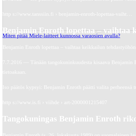
http s://www.tanssiin.fi › benjamin-enroth-lopettaa-vaiht…
Benjamin Enroth lopettaa – vaihtaa 
Miten pitää Miele-laitteet kunnossa varaosien avulla?
Benjamin Enroth lopettaa – vaihtaa keikkailun tehdastyöhön:
7.7.2016 — Tänään tangokuninkuudesta kisaava Benjamin Enr
tietoakaan.
Iso päätös kypsyi: Benjamin Enroth päätti valita perheensä 
http s://www.is.fi › viihde › art-2000001215407
Tangokuningas Benjamin Enroth riko
Benjamin Enroth (s. 26. lokakuuta 1989) on suomalainen laul