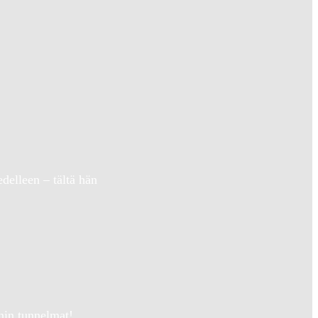
delleen – tältä hän
nin tunnelmat!