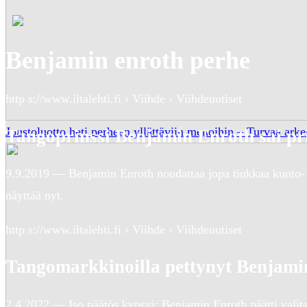
Benjamin enroth perhe
http s://www.iltalehti.fi › Viihde › Viihdeuutiset
Joustoluotto heti perheen yllättäviin menoihin – Turvaa arkes
Tangoprinssi Benjamin Enroth sai pr
9.9.2019 — Benjamin Enroth noudattaa jopa tiukkaa kunto- 
näyttää nyt.
http s://www.iltalehti.fi › Viihde › Viihdeuutiset
Tangomarkkinoilla pettynyt Benjami
2.4.2022 — Iso päätös kypsyi: Benjamin Enroth päätti valita