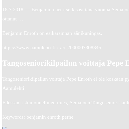
18.7.2018 — Benjamin näet itse kisasi tänä vuonna Seinäjoe
ottanut …
Benjamin Enroth on esikarsinnan äänikuningas.
http s://www.aamulehti.fi › art-2000007308346
Tangoseniorikilpailun voittaja Pepe 
Tangoseniorikilpailun voittaja Pepe Enroth ei ole koskaan 
Aamulehti
Edessäni istuu onnellinen mies, Seinäjoen Tangoseniori-laulu
Keywords: benjamin enroth perhe