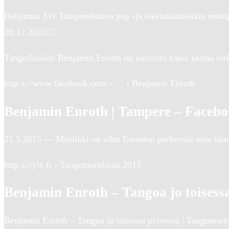
Benjamin 31v Tamperelainen pop -ja iskelmämusiikin monip
20.12.2022󰞋󰟠.
Tangofinalisti Benjamin Enroth on tuomittu kaksi kertaa tör
http s://www.facebook.com › … › Benjamin Enroth
Benjamin Enroth | Tampere – Faceb
21.5.2015 — Musiikki on ollut Enrothin perheessä aina läsnä
http s://yle.fi › Tangomarkkinat 2015
Benjamin Enroth – Tangoa jo toisess
Benjamin Enroth – Tangoa jo toisessa polvessa | Tangomarkk