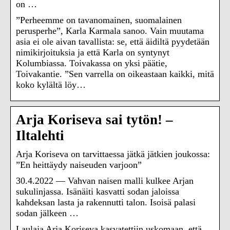
on …
”Perheemme on tavanomainen, suomalainen
perusperhe”, Karla Karmala sanoo. Vain muutama
asia ei ole aivan tavallista: se, että äidiltä pyydetään
nimikirjoituksia ja että Karla on syntynyt
Kolumbiassa. Toivakassa on yksi päätie,
Toivakantie. ”Sen varrella on oikeastaan kaikki, mitä
koko kylältä löy…
Arja Koriseva sai tytön! –
Iltalehti
Arja Koriseva on tarvittaessa jätkä jätkien joukossa:
”En heittäydy naiseuden varjoon”
30.4.2022 — Vahvan naisen malli kulkee Arjan
sukulinjassa. Isänäiti kasvatti sodan jaloissa
kahdeksan lasta ja rakennutti talon. Isoisä palasi
sodan jälkeen …
Laulaja Arja Koriseva kasvatettiin uskomaan, että