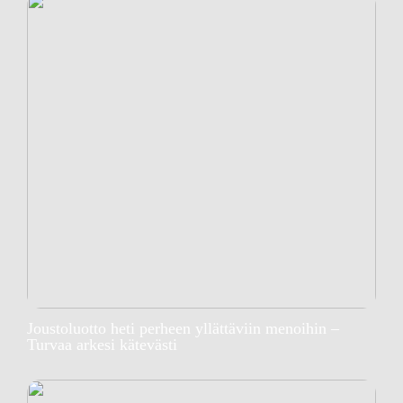
Joustoluotto heti perheen yllättäviin menoihin –
Turvaa arkesi kätevästi