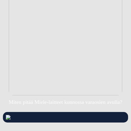
Miten pitää Miele-laitteet kunnossa varaosien avulla?