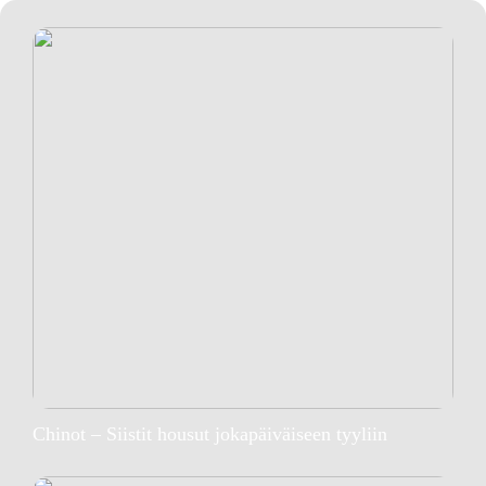
Chinot – Siistit housut jokapäiväiseen tyyliin