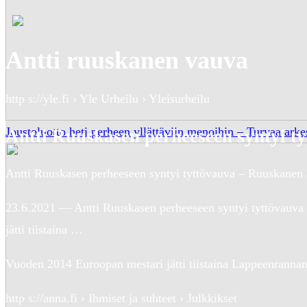
Antti ruuskanen vauva
http s://yle.fi › Yle Urheilu › Yleisurheilu
Joustoluotto heti perheen yllättäviin menoihin – Turvaa arkes
Antti Ruuskasen perheeseen syntyi 
Antti Ruuskasen perheeseen syntyi tyttövauva – Ruuskanen a
23.6.2021 — Antti Ruuskasen perheeseen syntyi tyttövauva
jätti tiistaina …
Vuoden 2014 Euroopan mestari jätti tiistaina Lappeenrannan 
http s://anna.fi › Ihmiset ja suhteet › Julkkikset