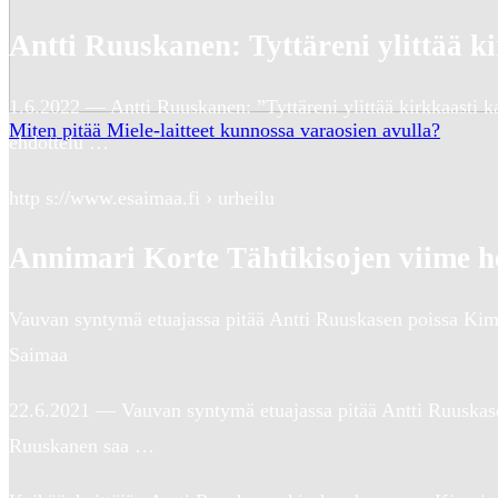
Antti Ruuskanen: Tyttäreni ylittää k
1.6.2022 — Antti Ruuskanen: ”Tyttäreni ylittää kirkkaasti k
Miten pitää Miele-laitteet kunnossa varaosien avulla?
ehdottelu …
http s://www.esaimaa.fi › urheilu
Annimari Korte Tähtikisojen viime h
Vauvan syntymä etuajassa pitää Antti Ruuskasen poissa Kimpi
Saimaa
22.6.2021 — Vauvan syntymä etuajassa pitää Antti Ruuskase
Ruuskanen saa …