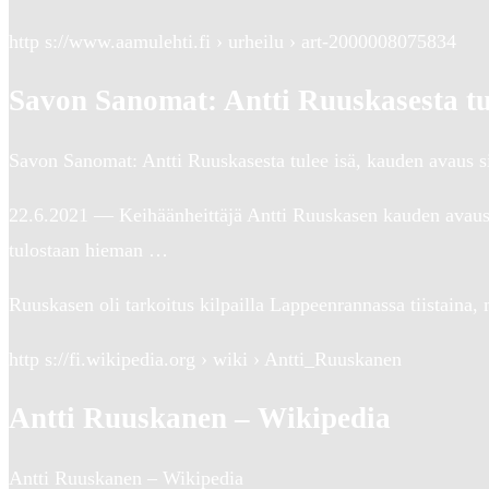
http s://www.aamulehti.fi › urheilu › art-2000008075834
Savon Sanomat: Antti Ruuskasesta tu
Savon Sanomat: Antti Ruuskasesta tulee isä, kauden avaus si
22.6.2021 — Keihäänheittäjä Antti Ruuskasen kauden avaus
tulostaan hieman …
Ruuskasen oli tarkoitus kilpailla Lappeenrannassa tiistaina,
http s://fi.wikipedia.org › wiki › Antti_Ruuskanen
Antti Ruuskanen – Wikipedia
Antti Ruuskanen – Wikipedia