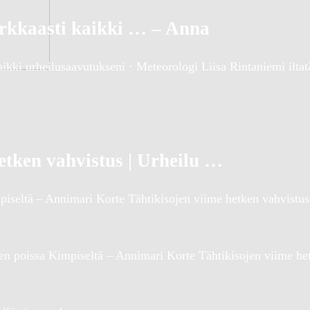
irkkaasti kaikki … – Anna
aikki urheilusaavutukseni · Meteorologi Liisa Rintaniemi ilta
etken vahvistus | Urheilu …
seltä – Annimari Korte Tähtikisojen viime hetken vahvistus |
n poissa Kimpiseltä – Annimari Korte Tähtikisojen viime het