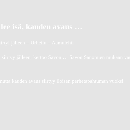
lee isä, kauden avaus …
irtyi jälleen – Urheilu – Aamulehti
 siirtyy jälleen, kertoo Savon … Savon Sanomien mukaan vau
 mutta kauden avaus siirtyy iloisen perhetapahtuman vuoksi.