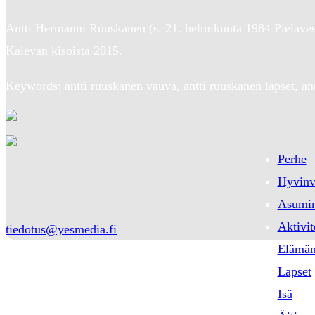
Antti Hermanni Ruuskanen (s. 21. helmikuuta 1984 Pielave
Kalevan kisoista 2015.
Keywords: antti ruuskanen vauva, antti ruuskanen lapset, ant
Perhe
Hyvinv
Asumi
Aktivit
tiedotus@yesmedia.fi
Elämän
Lapset
Isä