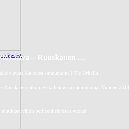
i kätevästi
tyttövauva – Ruuskanen …
ikoo avata kautensa sunnuntaina | Yle Urheilu
 – Ruuskanen aikoo avata kautensa sunnuntaina. Vuoden 201
tähtikisat väliin perheenlisäyksen vuoksi.