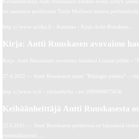
Keihäänheittäjä Antti Ruuskasen kauden avaus siirtyy jällee
on saamassa puolisonsa Tuula Moilasen kanssa perheenlisäy
http s://www.seiska.fi › Kotimaa › Kirja-Antti-Ruuskase…
Kirja: Antti Ruuskasen avovaimo hau
Kirja: Antti Ruuskasen avovaimo haukkui Linnan juhlat – “E
27.4.2022 — Antti Ruuskasen tuore ”Rätingin paikka” – elä
http s://www.is.fi › yleisurheilu › art-2000008075636
Keihäänheittäjä Antti Ruuskasesta on 
22.6.2021 — Antti Ruuskasen perheessä on käymässä iloin
ennenaikaisesti …