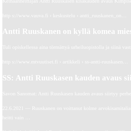
Keihäänheittäjän Antti Ruuskasen kisakauden avaus Kimpisel
http s://www.vauva.fi › keskustelu › antti_ruuskanen_on…
Antti Ruuskanen on kyllä komea mies
Tuli opiskellessa aina törmättyä urheiluopistolla ja siinä va
http s://www.mtvuutiset.fi › artikkeli › ss-antti-ruuskasen…
SS: Antti Ruuskasen kauden avaus si
Savon Sanomat: Antti Ruuskasen kauden avaus siirtyy perhe
22.6.2021 — Ruuskanen on voittanut kolme arvokisamitalia,
heitti vain …