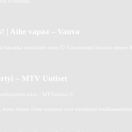
lä ei toteudu.
! | Aihe vapaa – Vauva
sta lupsakka savolainen mies 🙂 Toivottavasti kisoissa menee A
irtyi – MTV Uutiset
enlisäyksen takia – MTVuutiset.fi
 mutta hänen viime vuosiaan ovat värittäneet loukkaantumise