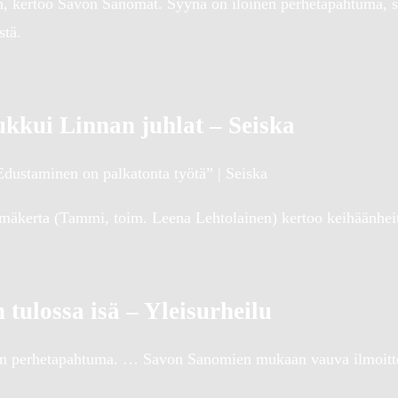
n, kertoo Savon Sanomat. Syynä on iloinen perhetapahtuma, si
stä.
kkui Linnan juhlat – Seiska
dustaminen on palkatonta työtä” | Seiska
mäkerta (Tammi, toim. Leena Lehtolainen) kertoo keihäänheit
tulossa isä – Yleisurheilu
en perhetapahtuma. … Savon Sanomien mukaan vauva ilmoitte