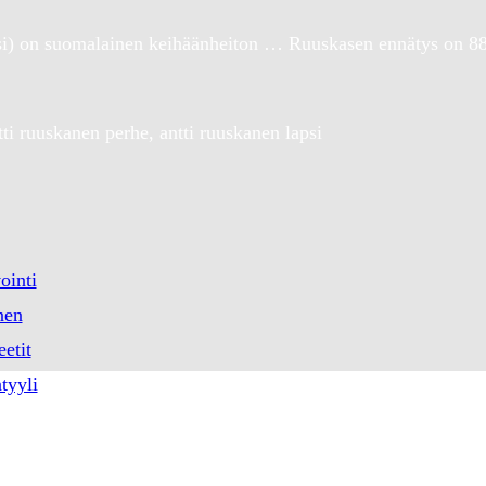
si) on suomalainen keihäänheiton … Ruuskasen ennätys on 88
ti ruuskanen perhe, antti ruuskanen lapsi
ointi
nen
eetit
tyyli