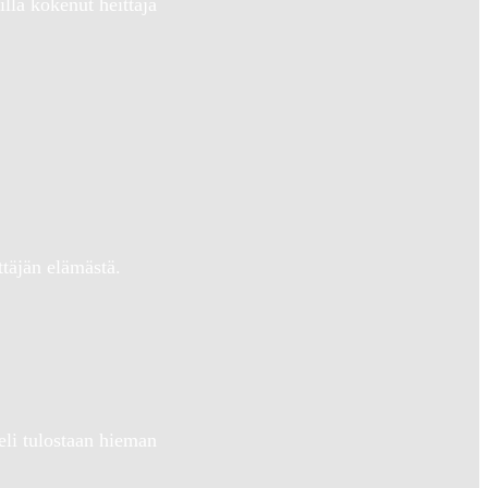
llä kokenut heittäjä
täjän elämästä.
li tulostaan hieman