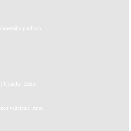
tähdestään: puolison
 Urheilu | Etelä-
ken vahvistus. Antti