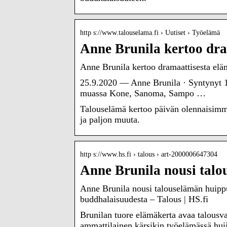
http s://www.talouselama.fi › Uutiset › Työelämä
Anne Brunila kertoo dra
Anne Brunila kertoo dramaattisesta elä
25.9.2020 — Anne Brunila · Syntynyt 19
muassa Kone, Sanoma, Sampo …
Talouselämä kertoo päivän olennaisimmat
ja paljon muuta.
http s://www.hs.fi › talous › art-2000006647304
Anne Brunila nousi talo
Anne Brunila nousi talouselämän huippu
buddhalaisuudesta – Talous | HS.fi
Brunilan tuore elämäkerta avaa talousva
ammattilainen kärsikin työelämässä hui