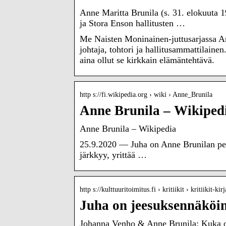
Anne Maritta Brunila (s. 31. elokuut
ja Stora Enson hallitusten …
Me Naisten Moninainen-juttusarjassa An
johtaja, tohtori ja hallitusammattilaine
aina ollut se kirkkain elämäntehtävä.
http s://fi.wikipedia.org › wiki › Anne_Brunila
Anne Brunila – Wikiped
Anne Brunila – Wikipedia
25.9.2020 — Juha on Anne Brunilan perh
järkkyy, yrittää …
http s://kulttuuritoimitus.fi › kritiikit › kritiikit-kirj
Juha on jeesuksennäköi
Johanna Venho & Anne Brunila: Kuka oli