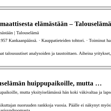
maattisesta elämästään – Talouseläm
mästään | Talouselämä
57 Kankaanpäässä. · Kauppatieteiden tohtori. · Toiminut hal
 talousuutiset analysoiden ja taustoittaen. Aiheina yritykset
uselämän huippupaikoille, mutta …
paikoille, mutta yksityiselämässä hän koki väkivaltaa ja lap
ikuttajan nuoruuden rankkoja vuosia. Päälle ei näkynyt myösk
jarisyndroomasta.