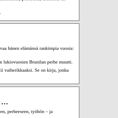
.
 avaa hänen elämänsä rankimpia vuosia:
en lukiovuosien Brunilan perhe muutti.
i vaiherikkaaksi. Se on kirja, jonka
n …
en, perheeseen, työhön – ja