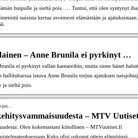
ämän huipulle ja sieltä pois. … Tuntui, että olen syntynyt i
stä naisista kertaa avoimesti elämästään ja ajatuksistaan.
ää.
ainen – Anne Brunila ei pyrkinyt …
ila ei pyrkinyt vallan kamareihin, mutta sinne hänet halutti
hallituksessa istuva Anne Brunila torjuu ajatuksen naisjohtaji
ja sieltä pois.
la-poi…
kehitysvammaisuudesta – MTV Uutise
udesta: Olen kokemastani kiitollinen – MTVuutiset.fi
istelmateoksessaan Kuka olisi uskonut ottein elämäänsä, … a