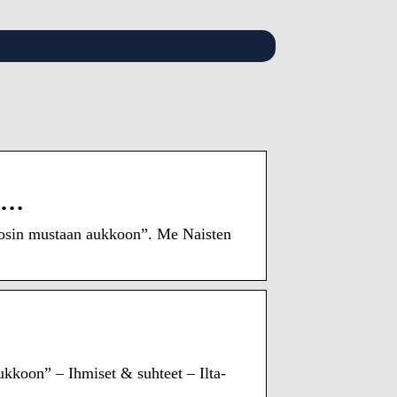
n …
utosin mustaan aukkoon”. Me Naisten
ukkoon” – Ihmiset & suhteet – Ilta-