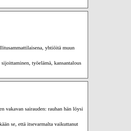
ä
litusammattilaisena, yhtiöitä muun
, sijoittaminen, työelämä, kansantalous
sen vakavan sairauden: rauhan hän löysi
ään se, että itsevarmalta vaikuttanut