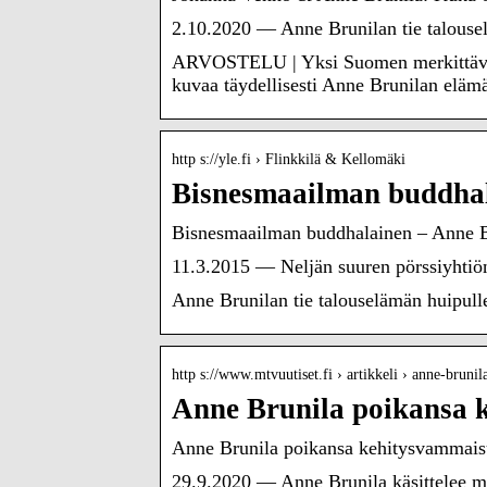
2.10.2020 — Anne Brunilan tie talousel
ARVOSTELU | Yksi Suomen merkittävimmi
kuvaa täydellisesti Anne Brunilan eläm
http s://yle.fi › Flinkkilä & Kellomäki
Bisnesmaailman buddhal
Bisnesmaailman buddhalainen – Anne Brun
11.3.2015 — Neljän suuren pörssiyhtiön 
Anne Brunilan tie talouselämän huipulle 
http s://www.mtvuutiset.fi › artikkeli › anne-bruni
Anne Brunila poikansa 
Anne Brunila poikansa kehitysvammaisu
29.9.2020 — Anne Brunila käsittelee mu