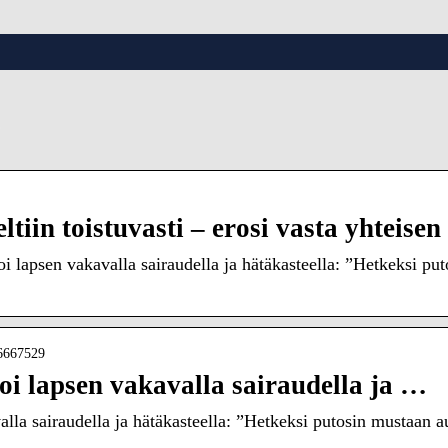
e
tiin toistuvasti – erosi vasta yhteise
i lapsen vakavalla sairaudella ja hätäkasteella: ”Hetkeksi p
06667529
oi lapsen vakavalla sairaudella ja …
alla sairaudella ja hätäkasteella: ”Hetkeksi putosin mustaan a