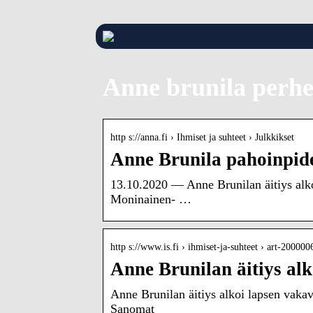
Anne brunila perh
http s://anna.fi › Ihmiset ja suhteet › Julkkikset
Anne Brunila pahoinpidel
13.10.2020 — Anne Brunilan äitiys alko
Moninainen- …
http s://www.is.fi › ihmiset-ja-suhteet › art-20000
Anne Brunilan äitiys alk
Anne Brunilan äitiys alkoi lapsen vakav
Sanomat