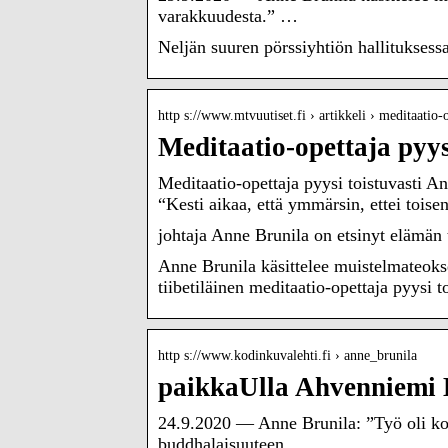
varakkuudesta.” …
Neljän suuren pörssiyhtiön hallituksessa
http s://www.mtvuutiset.fi › artikkeli › meditaatio
Meditaatio-opettaja pyy
Meditaatio-opettaja pyysi toistuvasti 
“Kesti aikaa, että ymmärsin, ettei toise
johtaja Anne Brunila on etsinyt elämän 
Anne Brunila käsittelee muistelmateokse
tiibetiläinen meditaatio-opettaja pyysi t
http s://www.kodinkuvalehti.fi › anne_brunila
paikkaUlla Ahvenniemi 
24.9.2020 — Anne Brunila: ”Työ oli kon
buddhalaisuuteen.