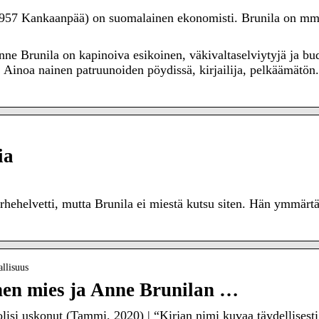
a 1957 Kankaanpää) on suomalainen ekonomisti. Brunila on 
ne Brunila on kapinoiva esikoinen, väkivaltaselviytyjä ja b
n. Ainoa nainen patruunoiden pöydissä, kirjailija, pelkäämätön.
ia
ehelvetti, mutta Brunila ei miestä kutsu siten. Hän ymmärtää
allisuus
nen mies ja Anne Brunilan …
si uskonut (Tammi, 2020) | “Kirjan nimi kuvaa täydellisesti