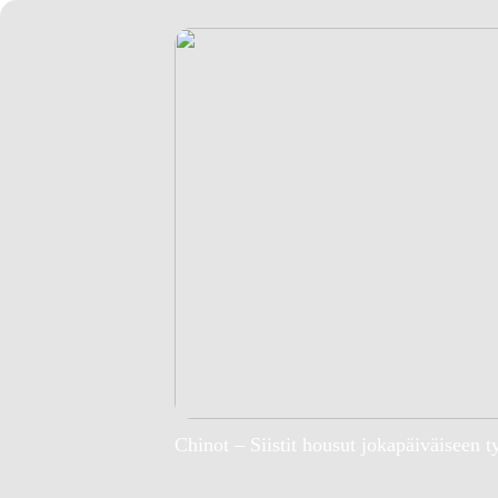
Chinot – Siistit housut jokapäiväiseen t