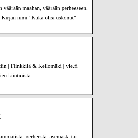
han väärään maahan, väärään perheeseen.
 Kirjan nimi ”Kuka olisi uskonut”
in | Flinkkilä & Kellomäki | yle.fi
en kiintiöistä.
t
mmatista, perheestä, asemasta tai