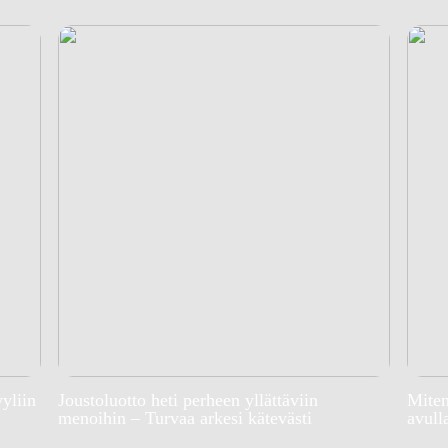
yyliin
Joustoluotto heti perheen yllättäviin
Miten
menoihin – Turvaa arkesi kätevästi
avull