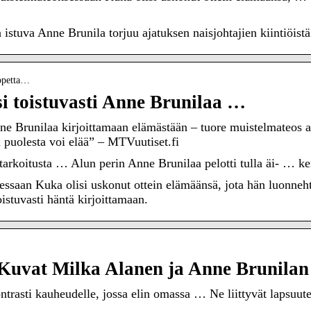
 istuva Anne Brunila torjuu ajatuksen naisjohtajien kiintiöistä
-opetta…
si toistuvasti Anne Brunilaa …
Anne Brunilaa kirjoittamaan elämästään – tuore muistelmateos
n puolesta voi elää” – MTVuutiset.fi
tarkoitusta … Alun perin Anne Brunilaa pelotti tulla äi- … k
ssaan Kuka olisi uskonut ottein elämäänsä, jota hän luonnehti
oistuvasti häntä kirjoittamaan.
Kuvat Milka Alanen ja Anne Brunila
trasti kauheudelle, jossa elin omassa … Ne liittyvät lapsuute