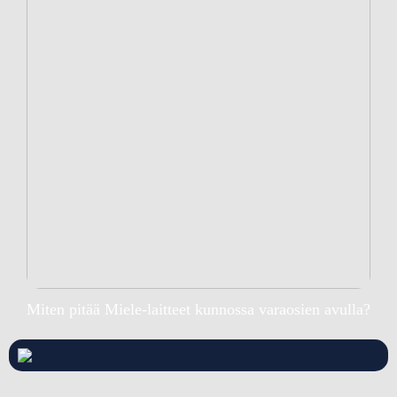
Miten pitää Miele-laitteet kunnossa varaosien avulla?