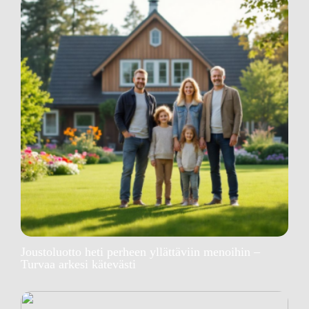
Joustoluotto heti perheen yllättäviin menoihin –
Turvaa arkesi kätevästi