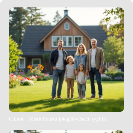
Chinot – Siistit housut jokapäiväiseen tyyliin