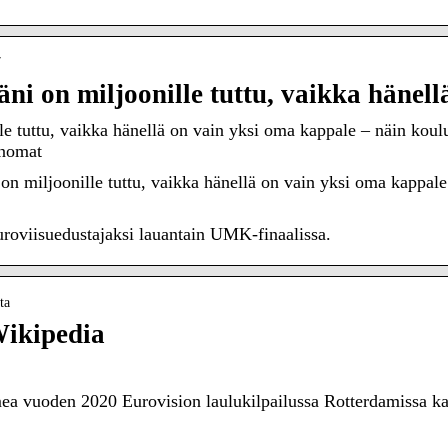
7
i on miljoonille tuttu, vaikka hänel
 tuttu, vaikka hänellä on vain yksi oma kappale – näin koulu
anomat
 miljoonille tuttu, vaikka hänellä on vain yksi oma kappale 
roviisuedustajaksi lauantain UMK-finaalissa.
ta
ikipedia
a vuoden 2020 Eurovision laulukilpailussa Rotterdamissa k