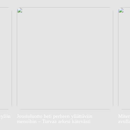
yyliin
Joustoluotto heti perheen yllättäviin
Miten
menoihin – Turvaa arkesi kätevästi
avull