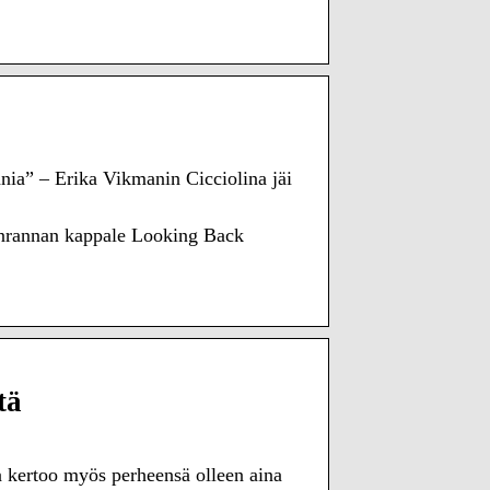
ania” – Erika Vikmanin Cicciolina jäi
nrannan kappale Looking Back
tä
a kertoo myös perheensä olleen aina