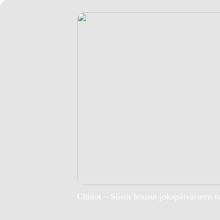
Chinot – Siistit housut jokapäiväiseen t