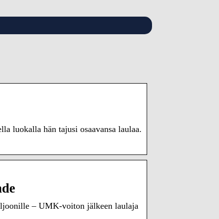
la luokalla hän tajusi osaavansa laulaa.
hde
ljoonille – UMK-voiton jälkeen laulaja