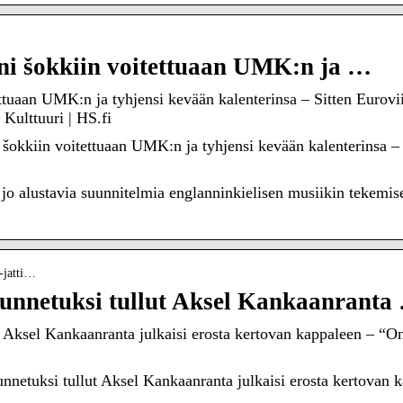
i šokkiin voitettuaan UMK:n ja …
uaan UMK:n ja tyhjensi kevään kalenterinsa – Sitten Euroviisu
 Kulttuuri | HS.fi
kkiin voitettuaan UMK:n ja tyhjensi kevään kalenterinsa – Si
jo alustavia suunnitelmia englanninkielisen musiikin tekemise
n-jatti…
 tunnetuksi tullut Aksel Kankaanranta
t Aksel Kankaanranta julkaisi erosta kertovan kappaleen – “On
nnetuksi tullut Aksel Kankaanranta julkaisi erosta kertovan ka