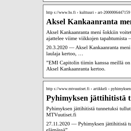
http s://www.hs.fi › kulttuuri › art-2000006447159
Aksel Kankaanranta men
Aksel Kankaanranta meni šokkiin voitett
ajattelee viime viikkojen tapahtumista –
20.3.2020 — Aksel Kankaanranta meni šo
laulaja kertoo, …
”EMI Capitolin tiimin kanssa meillä on 
Aksel Kankaanranta kertoo.
http s://www.mtvuutiset.fi › artikkeli › pyhimykse
Pyhimyksen jättihitistä
Pyhimyksen jättihitistä tunnetuksi tullu
MTVuutiset.fi
27.11.2020 — Pyhimyksen jättihitistä tu
elämässä”.