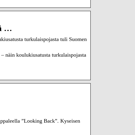
lä …
kiusatusta turkulaispojasta tuli Suomen
– näin koulukiusatusta turkulaispojasta
appaleella ”Looking Back”. Kyseisen