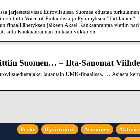
a järjestettävissä Euroviisuissa Suomea edustaa turkulaine
nta on tuttu Voice of Finlandista ja Pyhimyksen ”Jättiläinen”
un finaalilähetyksen jälkeen Aksel Kankaanrantaa vietiin pari 
unut, sillä Kankaanrannan mukaan viikko on
ittiin Suomen… – Ilta-Sanomat Viihde
oviisuedustajaksi lauantain UMK-finaalissa. … Asiasta kertoo
Perhe
Hyvinvointi
Asuminen
Aktivite