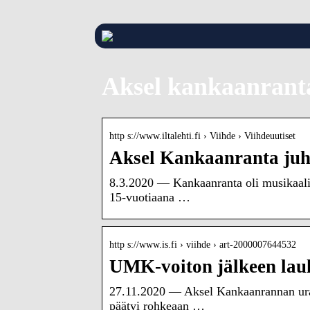
Aksel kankaanrant
http s://www.iltalehti.fi › Viihde › Viihdeuutiset
Aksel Kankaanranta juhli
8.3.2020 — Kankaanranta oli musikaalise
15-vuotiaana …
http s://www.is.fi › viihde › art-2000007644532
UMK-voiton jälkeen laul
27.11.2020 — Aksel Kankaanrannan ura j
päätyi rohkeaan …