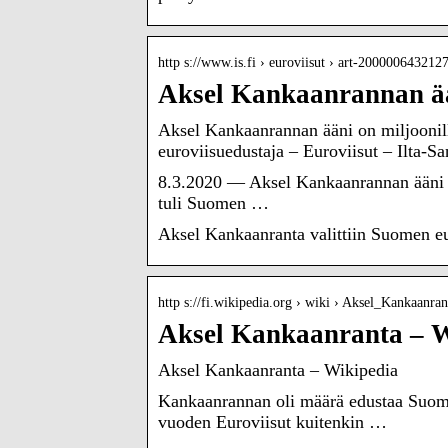
http s://www.is.fi › euroviisut › art-200000643212
Aksel Kankaanrannan ään
Aksel Kankaanrannan ääni on miljoonille
euroviisuedustaja – Euroviisut – Ilta-S
8.3.2020 — Aksel Kankaanrannan ääni on
tuli Suomen …
Aksel Kankaanranta valittiin Suomen eu
http s://fi.wikipedia.org › wiki › Aksel_Kankaanran
Aksel Kankaanranta – W
Aksel Kankaanranta – Wikipedia
Kankaanrannan oli määrä edustaa Suome
vuoden Euroviisut kuitenkin …