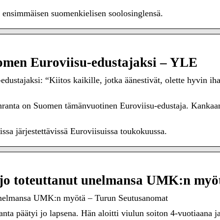
na ensimmäisen suomenkielisen soolosinglensä.
men Euroviisu-edustajaksi – YLE
stajaksi: “Kiitos kaikille, jotka äänestivät, olette hyvin ih
ranta on Suomen tämänvuotinen Euroviisu-edustaja. Kankaa
sa järjestettävissä Euroviisuissa toukokuussa.
jo toteuttanut unelmansa UMK:n myö
 unelmansa UMK:n myötä – Turun Seutusanomat
a päätyi jo lapsena. Hän aloitti viulun soiton 4-vuotiaana j