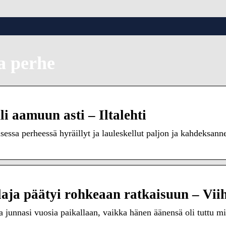
a perhe
 aamuun asti – Iltalehti
ssa perheessä hyräillyt ja lauleskellut paljon ja kahdeksannel
aja päätyi rohkeaan ratkaisuun – Vii
unnasi vuosia paikallaan, vaikka hänen äänensä oli tuttu mi