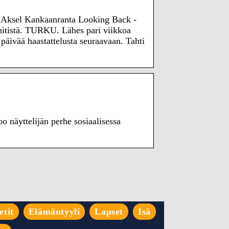
n Aksel Kankaanranta Looking Back -
 -hitistä. TURKU. Lähes pari viikkoa
päivää haastattelusta seuraavaan. Tahti
 näyttelijän perhe sosiaalisessa
etit
Elämäntyyli
Lapset
Isä