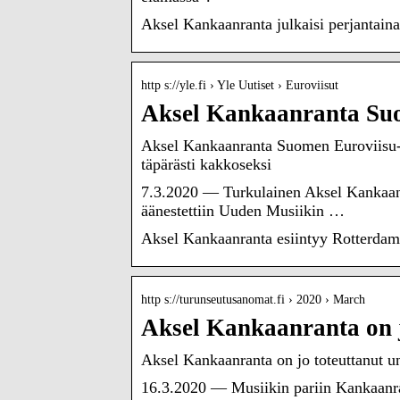
Aksel Kankaanranta julkaisi perjantai
http s://yle.fi › Yle Uutiset › Euroviisut
Aksel Kankaanranta Suo
Aksel Kankaanranta Suomen Euroviisu-edu
täpärästi kakkoseksi
7.3.2020 — Turkulainen Aksel Kankaan
äänestettiin Uuden Musiikin …
Aksel Kankaanranta esiintyy Rotterdamis
http s://turunseutusanomat.fi › 2020 › March
Aksel Kankaanranta on 
Aksel Kankaanranta on jo toteuttanut
16.3.2020 — Musiikin pariin Kankaanrant