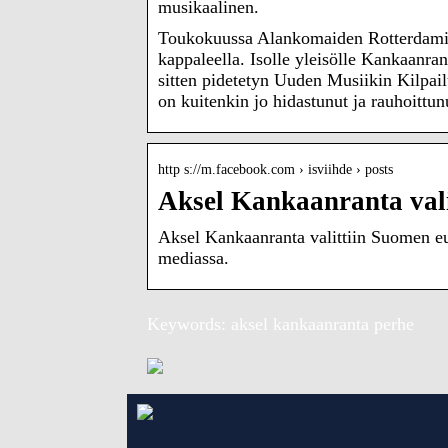
musikaalinen.
Toukokuussa Alankomaiden Rotterdamiss
kappaleella. Isolle yleisölle Kankaanra
sitten pidetetyn Uuden Musiikin Kilpail
on kuitenkin jo hidastunut ja rauhoitt
http s://m.facebook.com › isviihde › posts
Aksel Kankaanranta val
Aksel Kankaanranta valittiin Suomen eur
mediassa.
Keywords: aksel kankaanranta perhe