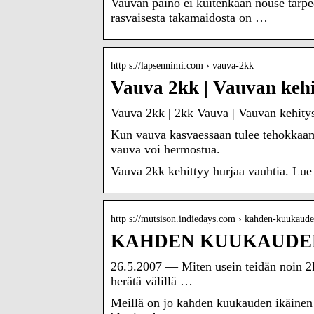
Vauvan paino ei kuitenkaan nouse tarp
rasvaisesta takamaidosta on …
http s://lapsennimi.com › vauva-2kk
Vauva 2kk | Vauvan kehi
Vauva 2kk | 2kk Vauva | Vauvan kehity
Kun vauva kasvaessaan tulee tehokkaamma
vauva voi hermostua.
Vauva 2kk kehittyy hurjaa vauhtia. Lue 
http s://mutsison.indiedays.com › kahden-kuukau
KAHDEN KUUKAUDEN 
26.5.2007 — Miten usein teidän noin 2k
herätä välillä …
Meillä on jo kahden kuukauden ikäinen