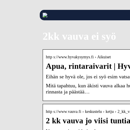
2kk vauva ei syö
http s://www.hyvakysymys.fi › Aikuiset
Apua, rintaraivarit | Hy
Eihän se hyvä ole, jos ei syö esim vatsa
Mitä tapahtuu, kun äkisti vauva alkaa h
rinnasta ja päästää…
http s://www.vauva.fi › keskustelu › ketju › 2_kk
2 kk vauva jo viisi tunti