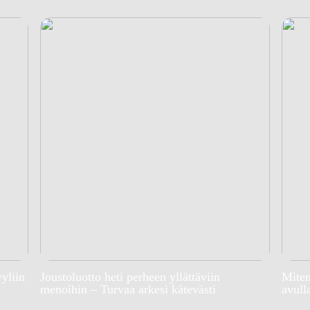
yyliin
Joustoluotto heti perheen yllättäviin
Miten
menoihin – Turvaa arkesi kätevästi
avull