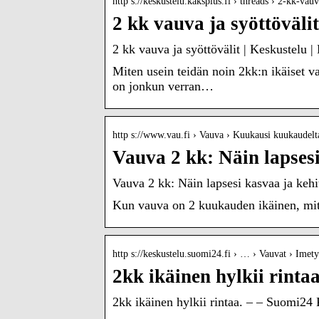
http s://keskustelu.kaksplus.fi › threads › 2-kk-va
2 kk vauva ja syöttöväli
2 kk vauva ja syöttövälit | Keskustelu |
Miten usein teidän noin 2kk:n ikäiset v
on jonkun verran…
http s://www.vau.fi › Vauva › Kuukausi kuukaudelt
Vauva 2 kk: Näin lapsesi
Vauva 2 kk: Näin lapsesi kasvaa ja kehit
Kun vauva on 2 kuukauden ikäinen, mitä
http s://keskustelu.suomi24.fi › … › Vauvat › Imety
2kk ikäinen hylkii rinta
2kk ikäinen hylkii rintaa. – – Suomi24 