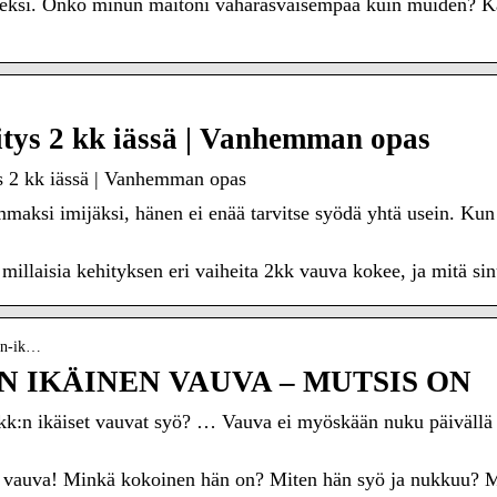
eeksi. Onko minun maitoni vähärasvaisempaa kuin muiden? Käs
tys 2 kk iässä | Vanhemman opas
s 2 kk iässä | Vanhemman opas
ksi imijäksi, hänen ei enää tarvitse syödä yhtä usein. Kun va
millaisia kehityksen eri vaiheita 2kk vauva kokee, ja mitä s
den-ik…
IKÄINEN VAUVA – MUTSIS ON
k:n ikäiset vauvat syö? … Vauva ei myöskään nuku päivällä k
 vauva! Minkä kokoinen hän on? Miten hän syö ja nukkuu? Mi