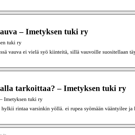
auva – Imetyksen tuki ry
en tuki ry
ä vauva ei vielä syö kiinteitä, sillä vauvoille suositellaan t
lla tarkoittaa? – Imetyksen tuki ry
 – Imetyksen tuki ry
hylkii rintaa varsinkin yöllä. ei rupea syömään vääntyilee ja k