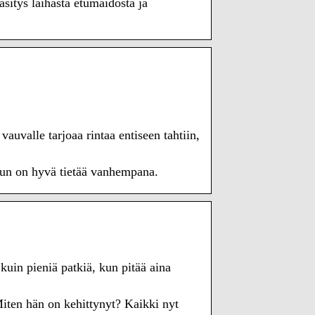
itys laihasta etumaidosta ja
uvalle tarjoaa rintaa entiseen tahtiin,
inun on hyvä tietää vanhempana.
uin pieniä patkiä, kun pitää aina
ten hän on kehittynyt? Kaikki nyt