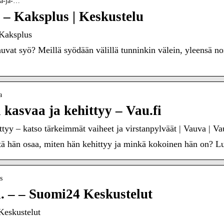
uva-ja-…
t – Kaksplus | Keskustelu
 Kaksplus
auvat syö? Meillä syödään välillä tunninkin välein, yleensä n
a
 kasvaa ja kehittyy – Vau.fi
tyy – katso tärkeimmät vaiheet ja virstanpylväät | Vauva | Va
 hän osaa, miten hän kehittyy ja minkä kokoinen hän on? Lu
s
a. – – Suomi24 Keskustelut
Keskustelut