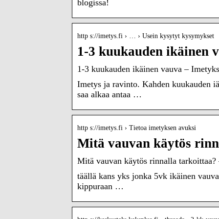
blogissa!
http s://imetys.fi › … › Usein kysytyt kysymykset
1-3 kuukauden ikäinen v
1-3 kuukauden ikäinen vauva – Imetyks
Imetys ja ravinto. Kahden kuukauden iäss
saa alkaa antaa …
http s://imetys.fi › Tietoa imetyksen avuksi
Mitä vauvan käytös rinna
Mitä vauvan käytös rinnalla tarkoittaa?
täällä kans yks jonka 5vk ikäinen vauva 
kippuraan …