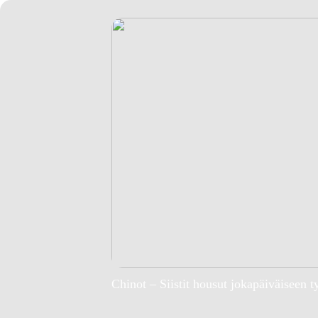
Chinot – Siistit housut jokapäiväiseen t