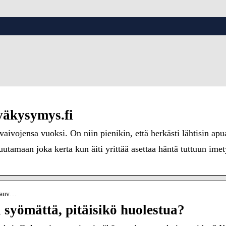
väkysymys.fi
vaivojensa vuoksi. On niin pienikin, että herkästi lähtisin ap
uutamaan joka kerta kun äiti yrittää asettaa häntä tuttuun ime
_vauv…
a syömättä, pitäisikö huolestua?